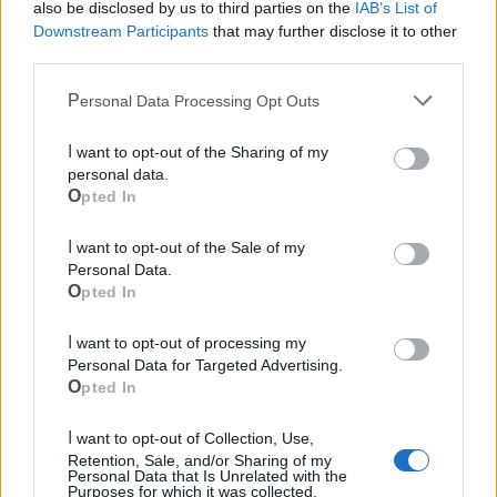
also be disclosed by us to third parties on the
IAB’s List of
Downstream Participants
that may further disclose it to other
third parties.
Personal Data Processing Opt Outs
I want to opt-out of the Sharing of my
Cia Agricoltori Italiani | Puglia - Area Due
personal data.
Mari
Opted In
Scopri tutte le notizie, gli eventi e la Web TV di Cia Puglia - Area
I want to opt-out of the Sale of my
Due Mari
Personal Data.
Opted In
I want to opt-out of processing my
Personal Data for Targeted Advertising.
Opted In
Le ultime notizie di Castellaneta
I want to opt-out of Collection, Use,
Retention, Sale, and/or Sharing of my
Personal Data that Is Unrelated with the
Purposes for which it was collected.