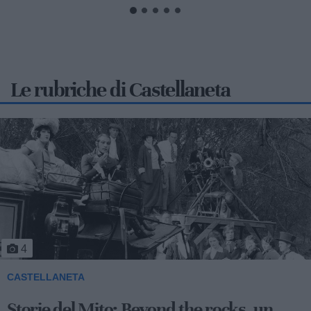
Le rubriche di Castellaneta
4
CASTELLANETA
Storie del Mito: Beyond the rocks, un