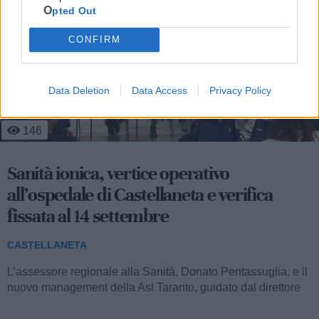
Opted Out
CONFIRM
Data Deletion
Data Access
Privacy Policy
3
136
Lieto fine per "Piero": tartaruga salvata dai
bagnini di Castellaneta Marina
CASTELLANETA
Un esemplare di tartaruga Caretta caretta, simpaticamente
battezzato Piero, è stato tratto in salvo lungo il litorale di
Castellaneta Marina grazie...