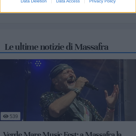
Data Deletion
Data Access
Privacy Policy
Le ultime notizie di Massafra
4
314
Massafra sul podio: la 13enne Francesca