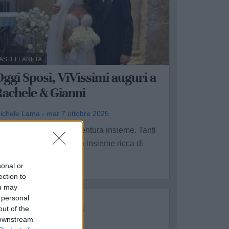
ASTELLANETA
ggi Sposi, ViVissimi auguri a
Rachele & Gianni
ichele Lama - mar 7 ottobre 2025
ggi inizia la vostra avventura insieme. Tanti
uguri per una lunga vita insieme ricca di
licita' ...
sonal or
ection to
ou may
 personal
out of the
 downstream