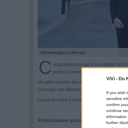
Michelangelo Cellamare
C
ongratulazioni per il tuo Master di I
presso Università LUMSA di Roma.
ViVi -
Do N
Un altro tassello del tuo percorso profession
Consiglio dei Ministri.
If you wish 
sensitive in
La tua famiglia è fiera di te!
confirm you
continue se
information 
Pubblicazione gratuita tramite codice pro
further disc