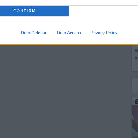
C
CONFIRM
S
G
Data Deletion
Data Access
Privacy Policy
S
r
i