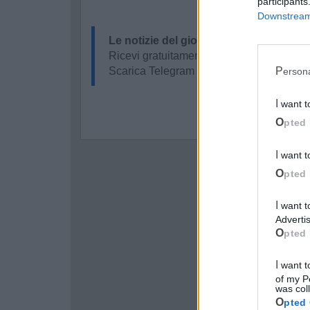
participants
Downstream 
Le notizie del giorno sul tuo smartpho
Ricevi gratuitamente ogni giorno le notizi
Scarica Telegram e
clicca qui
Perso
I want 
Opted 
I want 
Opted 
I want to opt-out of processing my Personal Data for Targeted
Advertis
Opted 
I want to opt-out of Collection, Use, Retention, Sale, and/or Sharing
of my P
was col
Opted