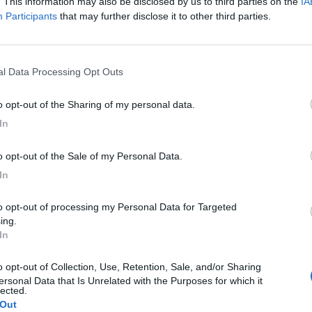
. This information may also be disclosed by us to third parties on the
IA
Participants
that may further disclose it to other third parties.
ne
e della tua città direttamente sul tuo smartphone.
nal Data Processing Opt Outs
to opt-out of the Sharing of my personal data.
In
to opt-out of the Sale of my Personal Data.
In
ing.
In
ersonal Data that Is Unrelated with the Purposes for which it
lected.
 Out
C