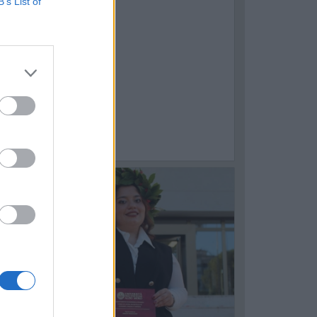
B’s List of
1
ASTELLANETA