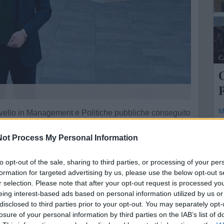
C
O
M
I livello in Management e Politiche pubbliche conseguito
O
ot Process My Personal Information
a
ale da funzionario di Stato alla Presidenza del
fe
to opt-out of the sale, sharing to third parties, or processing of your per
formation for targeted advertising by us, please use the below opt-out s
r selection. Please note that after your opt-out request is processed y
eing interest-based ads based on personal information utilized by us or
disclosed to third parties prior to your opt-out. You may separately opt-
mozionale.
losure of your personal information by third parties on the IAB’s list of