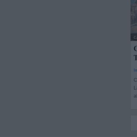
C
C
T
I
C
L
a