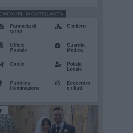
E INFO UTILI DI CASTELLANETA
Farmacia di
Cimitero
turno
Ufficio
Guardia
Postale
Medica
Canile
Polizia
Locale
Pubblica
Ecocentro
illuminazione
e rifiuti
1