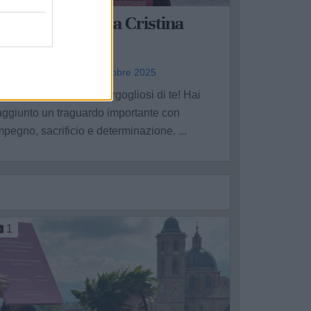
ongratulazioni a Cristina
taffieri
reco Emanuela - gio 9 ottobre 2025
iamo immensamente orgogliosi di te! Hai
aggiunto un traguardo importante con
mpegno, sacrificio e determinazione. ...
1