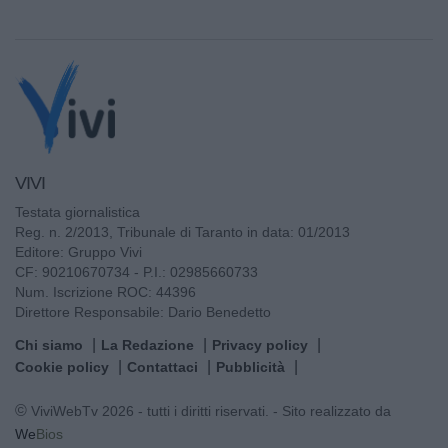
VIVI
Testata giornalistica
Reg. n. 2/2013, Tribunale di Taranto in data: 01/2013
Editore: Gruppo Vivi
CF: 90210670734 - P.I.: 02985660733
Num. Iscrizione ROC: 44396
Direttore Responsabile: Dario Benedetto
Chi siamo
La Redazione
Privacy policy
Cookie policy
Contattaci
Pubblicità
© ViviWebTv 2026 - tutti i diritti riservati. - Sito realizzato da
We
Bios