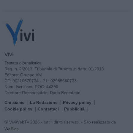
VIVI
Testata giornalistica
Reg. n. 2/2013, Tribunale di Taranto in data: 01/2013
Editore: Gruppo Vivi
CF: 90210670734 - P.I.: 02985660733
Num. Iscrizione ROC: 44396
Direttore Responsabile: Dario Benedetto
Chi siamo
La Redazione
Privacy policy
Cookie policy
Contattaci
Pubblicità
© ViviWebTv 2026 - tutti i diritti riservati. - Sito realizzato da
We
Bios