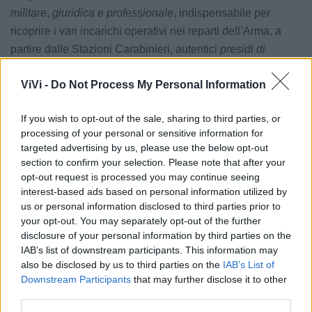
militare
,
giuridica
e
professionale
, indispensabile per
ricoprire i vari incarichi operativi nei reparti dell’Arma, a
partire dalle Stazioni Carabinieri, autentici
presidi di
ascolto e accoglienza
sul territorio.
ViVi -
Do Not Process My Personal Information
In fase di candidatura, è possibile inoltre esprimere la
preferenza per una formazione specifica nei settori della
If you wish to opt-out of the sale, sharing to third parties, or
processing of your personal or sensitive information for
tutela forestale, ambientale e agroalimentare
, ambiti
targeted advertising by us, please use the below opt-out
sempre più strategici per la sicurezza collettiva.
section to confirm your selection. Please note that after your
opt-out request is processed you may continue seeing
interest-based ads based on personal information utilized by
Le notizie del giorno sul tuo smartphone
us or personal information disclosed to third parties prior to
Ricevi gratuitamente ogni giorno le notizie della tua
your opt-out. You may separately opt-out of the further
città direttamente sul tuo smartphone. Scarica Telegram
disclosure of your personal information by third parties on the
e
clicca qui
IAB’s list of downstream participants. This information may
also be disclosed by us to third parties on the
IAB’s List of
Downstream Participants
that may further disclose it to other
third parties.