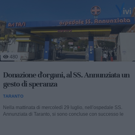
531
Agricoltura, a Massafra si coltiva
l'innovazione del CSR
TARANTO
Nella sede operativa del Consorzio Global Fresh
Fruit (collocata al km 640+400 della Strada Statale 7 Appia,
tra Taranto e Massafra) si è...