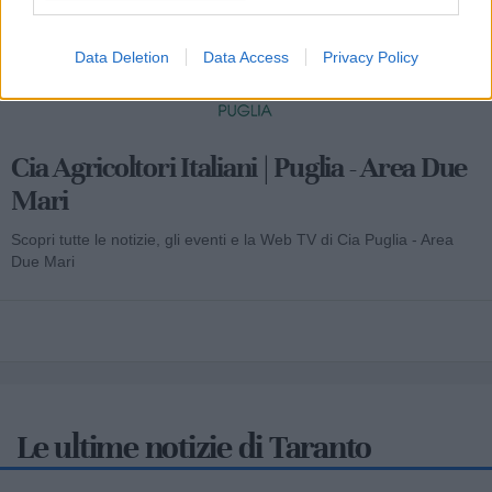
Data Deletion
Data Access
Privacy Policy
Cia Agricoltori Italiani | Puglia - Area Due
Mari
Scopri tutte le notizie, gli eventi e la Web TV di Cia Puglia - Area
Due Mari
Le ultime notizie di Taranto