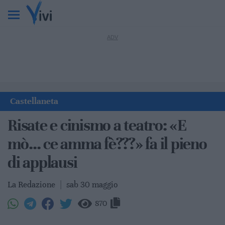
Castellaneta
Risate e cinismo a teatro: «E
mò… ce amma fè???» fa il pieno
di applausi
La Redazione
|
sab 30 maggio
870