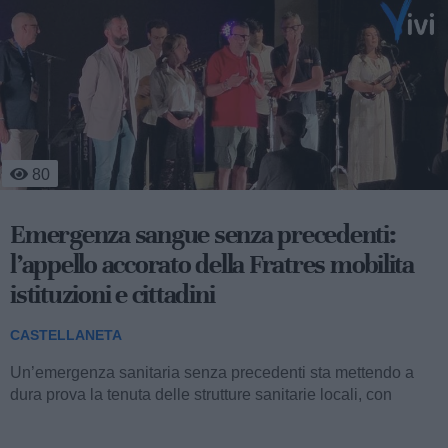
194
A volte ritornano: ecco la commedia
«Mangèt’ e b’vit’ ca u’ munn’ s’è capit’!»
CASTELLANETA
La compagnia teatrale «I’ Fratill’ da’n’Dulurét’» torna in
scena dopo vent’anni di assenza con...