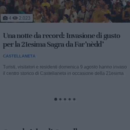
1
1.180
Il mattino dopo l'inferno: fiamme a
ridosso delle case, 7 ore di battaglia
contro il fuoco
CASTELLANETA
Proseguono anche stamane le operazioni di spegnimento e
di bonifica in seguito al vasto incendio che da metà del
pomeriggio di ieri fino a notte...