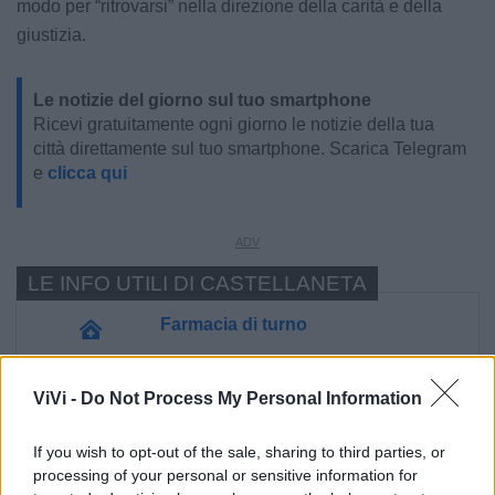
modo per “ritrovarsi” nella direzione della carità e della
giustizia.
Le notizie del giorno sul tuo smartphone
Ricevi gratuitamente ogni giorno le notizie della tua
città direttamente sul tuo smartphone. Scarica Telegram
e
clicca qui
LE INFO UTILI DI CASTELLANETA
Farmacia di turno
Cimitero
ViVi -
Do Not Process My Personal Information
Ufficio Postale
If you wish to opt-out of the sale, sharing to third parties, or
processing of your personal or sensitive information for