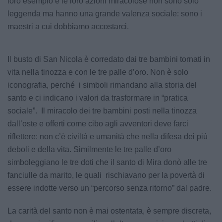
loro esempio e le loro azioni miracolose non sono solo
leggenda ma hanno una grande valenza sociale: sono i
maestri a cui dobbiamo accostarci.
Il busto di San Nicola è corredato dai tre bambini tornati in
vita nella tinozza e con le tre palle d’oro. Non è solo
iconografia, perché i simboli rimandano alla storia del
santo e ci indicano i valori da trasformare in “pratica
sociale”. Il miracolo dei tre bambini posti nella tinozza
dall’oste e offerti come cibo agli avventori deve farci
riflettere: non c’è civiltà e umanità che nella difesa dei più
deboli e della vita. Similmente le tre palle d’oro
simboleggiano le tre doti che il santo di Mira donò alle tre
fanciulle da marito, le quali rischiavano per la povertà di
essere indotte verso un “percorso senza ritorno” dal padre.
La carità del santo non è mai ostentata, è sempre discreta,