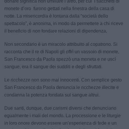
donare significa non umiliare l’altro, per cui i sacchetti di
monete d’oro furono gettati nella finestra della casa di
notte. La misericordia è lontana dalla “società dello
spettacolo”, è anonima, in modo da permettere a chi riceve
il beneficio di non fondare relazioni di dipendenza.
Non secondario è un miracolo attribuito al copatrono. Si
racconta che il re di Napoli gli offrì un vassoio di monete,
San Francesco da Paola spezzò una moneta e ne uscì
sangue, era il sangue dei sudditi e degli sfruttati.
Le ricchezze non sono mai innocenti. Con semplice gesto
San Francesco da Paola denuncia le ricchezze illecite e
condanna la potenza fondata sul sangue altrui.
Due santi, dunque, due carismi diversi che denunciano
egualmente i mali del mondo. La processione e le liturgie
in loro onore devono essere un’esperienza di fede e un