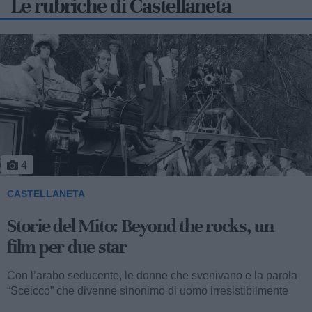
Le rubriche di Castellaneta
5
CASTELLANETA
Storie del Mito: Uno sceicco esuberante
Valentino fu consacrato attore internazionale, come abbiamo
visto, con il film “I quattro cavalieri dell’Apocalisse”. Così
cominciava...