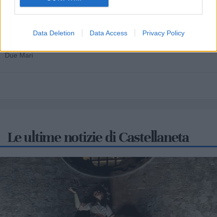
Cia Agricoltori Italiani | Puglia - Area Due
Mari
Data Deletion
Data Access
Privacy Policy
Scopri tutte le notizie, gli eventi e la Web TV di Cia Puglia - Area
Due Mari
Le ultime notizie di Castellaneta