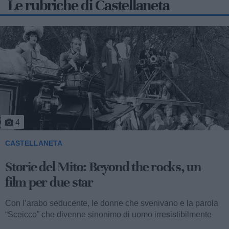
Le rubriche di Castellaneta
5
CASTELLANETA
Storie del Mito: Uno sceicco esuberante
Valentino fu consacrato attore internazionale, come abbiamo
visto, con il film “I quattro cavalieri dell’Apocalisse”. Così
cominciava...