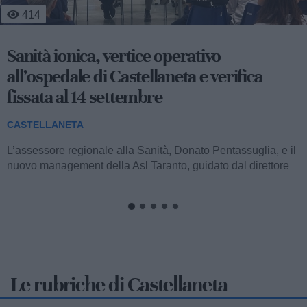
3
246
Lieto fine per "Piero": tartaruga salvata dai
bagnini di Castellaneta Marina
CASTELLANETA
Un esemplare di tartaruga Caretta caretta, simpaticamente
battezzato Piero, è stato tratto in salvo lungo il litorale di
Castellaneta Marina grazie...
Le rubriche di Castellaneta