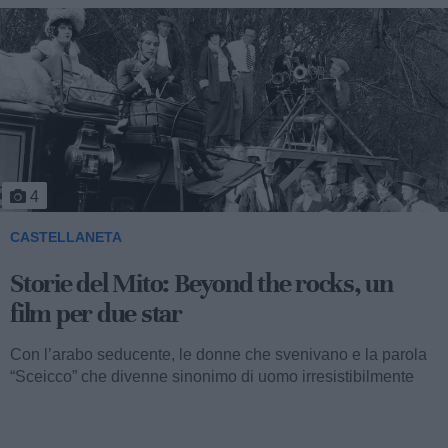
5
CASTELLANETA
Storie del Mito: Uno sceicco esuberante
Valentino fu consacrato attore internazionale, come abbiamo
visto, con il film “I quattro cavalieri dell’Apocalisse”. Così
cominciava...