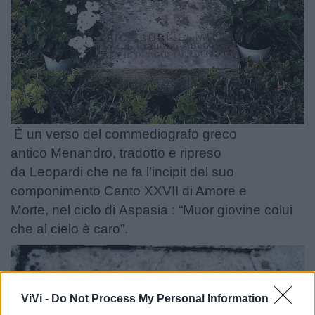
È un verso del commediografo greco
antico Menandro, tradotto e ripreso
da Leopardi che ne fa l’incipit del suo
componimento Canto XXVII di Amore e
Morte, nel ciclo di Aspasia : “Muor giovine colui
che al cielo è caro”.
ViVi -
Do Not Process My Personal Information