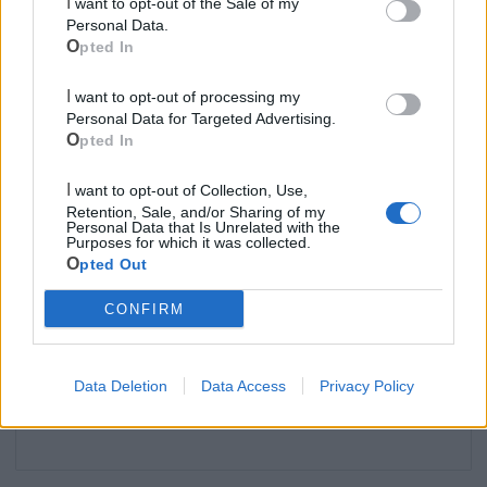
I want to opt-out of the Sale of my
Personal Data.
Cimitero
Opted In
I want to opt-out of processing my
Ufficio Postale
Personal Data for Targeted Advertising.
Opted In
Guardia Medica
I want to opt-out of Collection, Use,
Retention, Sale, and/or Sharing of my
Canile
Personal Data that Is Unrelated with the
Purposes for which it was collected.
Opted Out
Polizia Locale
CONFIRM
Pubblica illuminazione
Data Deletion
Data Access
Privacy Policy
Ecocentro e rifiuti