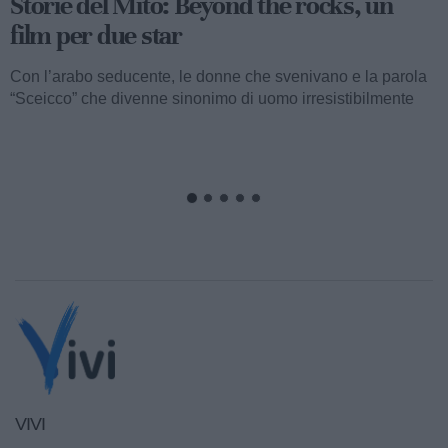
Storie del Mito: Uno sceicco esuberante
Valentino fu consacrato attore internazionale, come abbiamo
visto, con il film “I quattro cavalieri dell’Apocalisse”. Così
cominciava...
VIVI