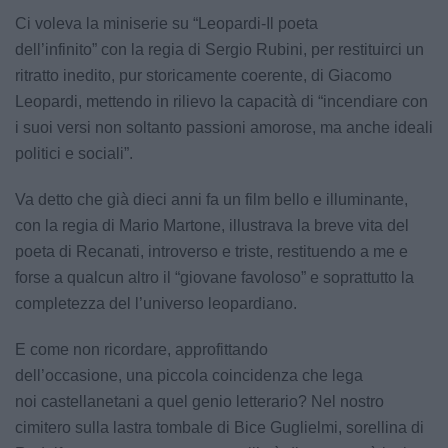
Ci voleva la miniserie su “Leopardi-Il poeta
dell’infinito” con la regia di Sergio Rubini, per restituirci un
ritratto inedito, pur storicamente coerente, di Giacomo
Leopardi, mettendo in rilievo la capacità di “incendiare con
i suoi versi non soltanto passioni amorose, ma anche ideali
politici e sociali”.
Va detto che già dieci anni fa un film bello e illuminante,
con la regia di Mario Martone, illustrava la breve vita del
poeta di Recanati, introverso e triste, restituendo a me e
forse a qualcun altro il “giovane favoloso” e soprattutto la
completezza del l’universo leopardiano.
E come non ricordare, approfittando
dell’occasione, una piccola coincidenza che lega
noi castellanetani a quel genio letterario? Nel nostro
cimitero sulla lastra tombale di Bice Guglielmi, sorellina di