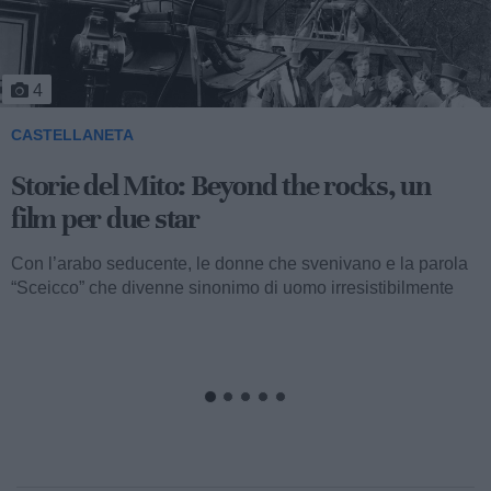
5
CASTELLANETA
Storie del Mito: Uno sceicco esuberante
Valentino fu consacrato attore internazionale, come abbiamo
visto, con il film “I quattro cavalieri dell’Apocalisse”. Così
cominciava...