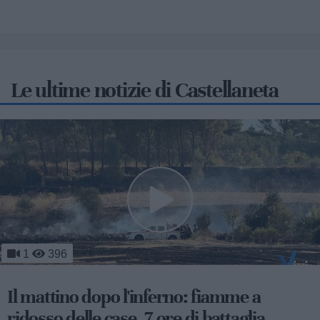
Le ultime notizie di Castellaneta
501
Il gran giorno della Far'nèdd: tutto sulla
sagra più lunga d'Italia