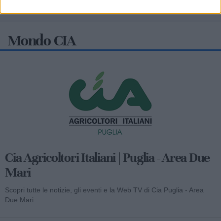
Mondo CIA
Cia Agricoltori Italiani | Puglia - Area Due
Mari
Scopri tutte le notizie, gli eventi e la Web TV di Cia Puglia - Area
Due Mari