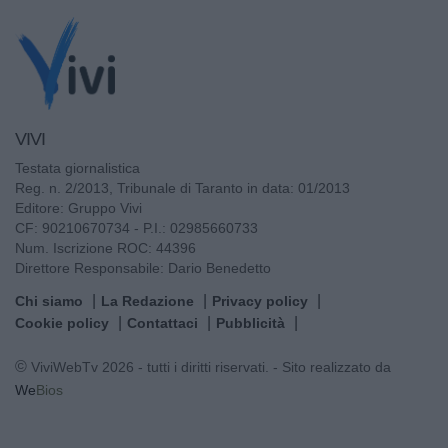
VIVI
Testata giornalistica
Reg. n. 2/2013, Tribunale di Taranto in data: 01/2013
Editore: Gruppo Vivi
CF: 90210670734 - P.I.: 02985660733
Num. Iscrizione ROC: 44396
Direttore Responsabile: Dario Benedetto
Chi siamo
La Redazione
Privacy policy
Cookie policy
Contattaci
Pubblicità
© ViviWebTv 2026 - tutti i diritti riservati. - Sito realizzato da
We
Bios