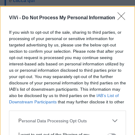
e
clicca qui
ViVi -
Do Not Process My Personal Information
LE INFO UTILI DI CASTELLANETA
If you wish to opt-out of the sale, sharing to third parties, or
processing of your personal or sensitive information for
Farmacia di turno
targeted advertising by us, please use the below opt-out
section to confirm your selection. Please note that after your
opt-out request is processed you may continue seeing
Cimitero
interest-based ads based on personal information utilized by
us or personal information disclosed to third parties prior to
Ufficio Postale
your opt-out. You may separately opt-out of the further
disclosure of your personal information by third parties on the
IAB’s list of downstream participants. This information may
Guardia Medica
also be disclosed by us to third parties on the
IAB’s List of
Downstream Participants
that may further disclose it to other
third parties.
Canile
Personal Data Processing Opt Outs
Polizia Locale
I want to opt-out of the Sharing of my