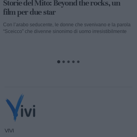
Storie del Mito: Uno sceicco esuberante
Valentino fu consacrato attore internazionale, come abbiamo
visto, con il film “I quattro cavalieri dell’Apocalisse”. Così
cominciava...
VIVI