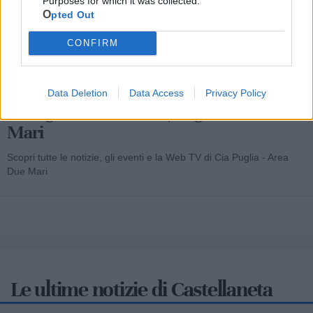
Purposes for which it was collected.
Opted Out
CONFIRM
Data Deletion
Data Access
Privacy Policy
Cia Agricoltori Italiani | Puglia - Area Due
Mari
Scopri tutte le notizie, gli eventi e la Web TV di Cia Puglia - Area
Due Mari
Le ultime notizie di Castellaneta