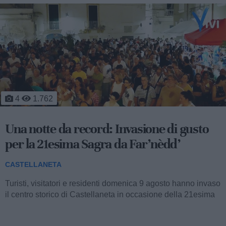
1
1.147
Il mattino dopo l'inferno: fiamme a
ridosso delle case, 7 ore di battaglia
contro il fuoco
CASTELLANETA
Proseguono anche stamane le operazioni di spegnimento e
di bonifica in seguito al vasto incendio che da metà del
pomeriggio di ieri fino a notte...