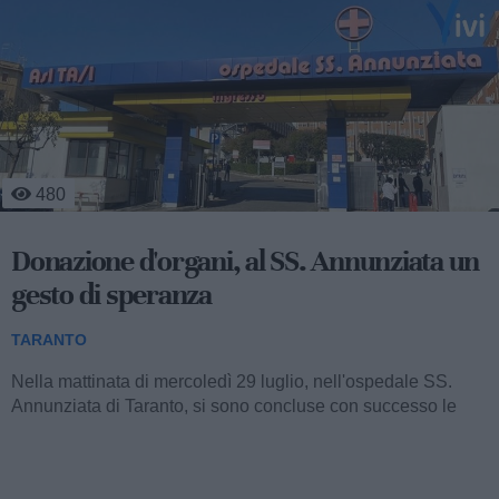
531
Agricoltura, a Massafra si coltiva
l'innovazione del CSR
TARANTO
Nella sede operativa del Consorzio Global Fresh
Fruit (collocata al km 640+400 della Strada Statale 7 Appia,
tra Taranto e Massafra) si è...