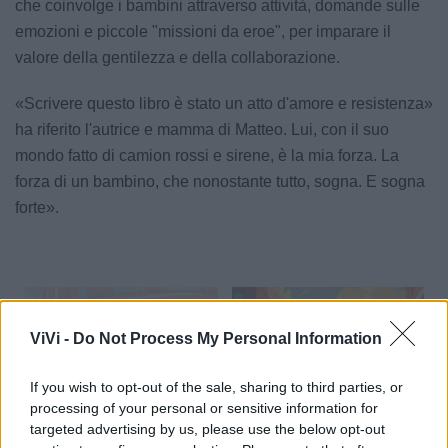
che coinvolge i bambini attraverso attività, domande sulle
emozioni e piccole "missioni da eroe", per imparare il
valore della gentilezza e della collaborazione.
«Scrivere questo libro è stato un atto d'amore e resistenza»
ha riferito l'autrice e mamma di Matteo. Lui, con il suo
mondo fatto di camion rossi e sirene, è la mia forza. La
forza di un bambino, che nonostante tutto, sogna. E sogna
forte».
ViVi -
Do Not Process My Personal Information
If you wish to opt-out of the sale, sharing to third parties, or
processing of your personal or sensitive information for
targeted advertising by us, please use the below opt-out