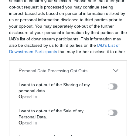
section to confirm your selection. Please note that after your
opt-out request is processed you may continue seeing
interest-based ads based on personal information utilized by
us or personal information disclosed to third parties prior to
your opt-out. You may separately opt-out of the further
disclosure of your personal information by third parties on the
IAB’s list of downstream participants. This information may
also be disclosed by us to third parties on the
IAB’s List of
Downstream Participants
that may further disclose it to other
Per ulteriori informazioni è possibile contattare l'autrice
su
third parties.
Facebook
o scrivere a
robertacesarano0@gmail.com
.
Personal Data Processing Opt Outs
Le notizie del giorno sul tuo smartphone
I want to opt-out of the Sharing of my
Ricevi gratuitamente ogni giorno le notizie della tua
personal data.
città direttamente sul tuo smartphone. Scarica Telegram
Opted In
e
clicca qui
I want to opt-out of the Sale of my
Personal Data.
Opted In