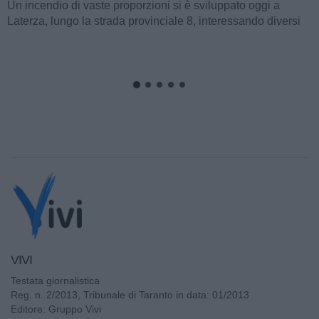
LATERZA
Nella mattinata di ieri, l’aula consiliare del Comune di
Palagiano ha ospitato la presentazione della fase operativa
del progetto "Appia Bike...
VIVI
Testata giornalistica
Reg. n. 2/2013, Tribunale di Taranto in data: 01/2013
Editore: Gruppo Vivi