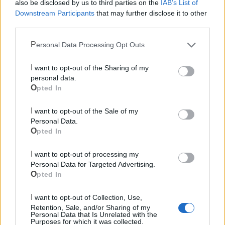
also be disclosed by us to third parties on the
IAB’s List of
Downstream Participants
that may further disclose it to other
third parties.
Personal Data Processing Opt Outs
I want to opt-out of the Sharing of my
Cia Agricoltori Italiani | Puglia - Area Due
personal data.
Mari
Opted In
Scopri tutte le notizie, gli eventi e la Web TV di Cia Puglia - Area
I want to opt-out of the Sale of my
Due Mari
Personal Data.
Opted In
I want to opt-out of processing my
Personal Data for Targeted Advertising.
Opted In
Le ultime notizie di Castellaneta
I want to opt-out of Collection, Use,
Retention, Sale, and/or Sharing of my
Personal Data that Is Unrelated with the
Purposes for which it was collected.