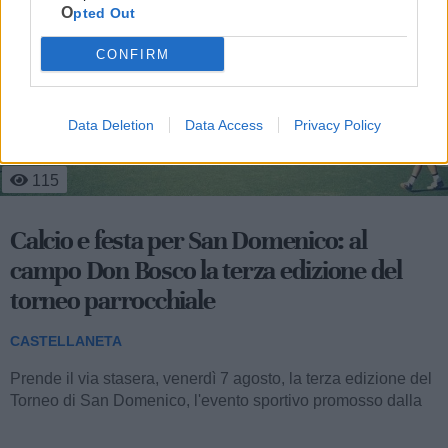
Opted Out
CONFIRM
Data Deletion
Data Access
Privacy Policy
524
Occhiali da sole in dono ai bambini della
Pediatria del San Pio
CASTELLANETA
Stamane, nella struttura semplice di Pediatria dell’ospedale
San Pio di Castellaneta, sono stati donati occhiali da sole ai
bambini in cura....