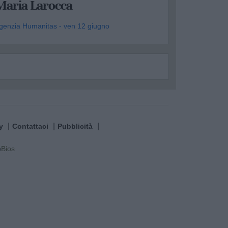
Maria Larocca
genzia Humanitas - ven 12 giugno
y
Contattaci
Pubblicità
e
Bios