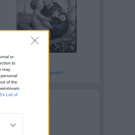
ASTELLANETA
sonal or
ntonio Miulli
ection to
ou may
genzia Humanitas - mar 9 giugno
 personal
out of the
 downstream
B’s List of