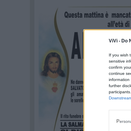
ViVi -
Do N
If you wish 
sensitive in
confirm you
continue se
information 
further disc
participants
Downstream 
Perso