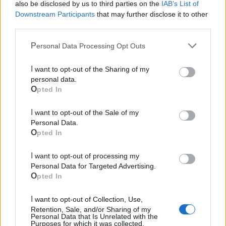
also be disclosed by us to third parties on the
IAB’s List of
Downstream Participants
that may further disclose it to other
third parties.
Personal Data Processing Opt Outs
I want to opt-out of the Sharing of my
Cia Agricoltori Italiani | Puglia - Area Due
personal data.
Mari
Opted In
Scopri tutte le notizie, gli eventi e la Web TV di Cia Puglia - Area
I want to opt-out of the Sale of my
Due Mari
Personal Data.
Opted In
I want to opt-out of processing my
Personal Data for Targeted Advertising.
Opted In
Le ultime notizie di Castellaneta
I want to opt-out of Collection, Use,
Retention, Sale, and/or Sharing of my
Personal Data that Is Unrelated with the
Purposes for which it was collected.