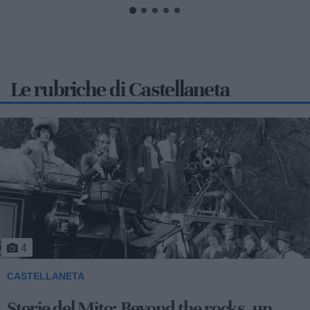
Le rubriche di Castellaneta
5
CASTELLANETA
Storie del Mito: Uno sceicco esuberante