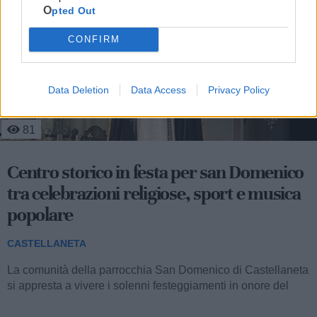
Opted Out
CONFIRM
Data Deletion
Data Access
Privacy Policy
1
76
Giovani, riflessioni e 'Tempi Nuovi': la
prima di Orizzonte illumina Castellaneta
CASTELLANETA
Un’atmosfera rilassante in uno scenario unico come quello
della chiesetta dell’Assunta, tutta l’energia delle nuove
volenterose generazioni...