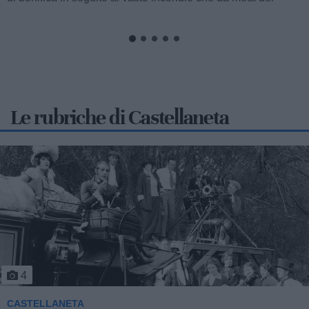
pomeriggio di ieri fino a notte...
Le rubriche di Castellaneta
4
CASTELLANETA