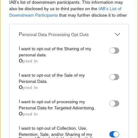
IAB’s list of downstream participants. This information may
also be disclosed by us to third parties on the
IAB’s List of
Downstream Participants
that may further disclose it to other
third parties.
Personal Data Processing Opt Outs
I want to opt-out of the Sharing of my
personal data.
Cia Agricoltori Italiani | Puglia - Area Due
Opted In
Mari
I want to opt-out of the Sale of my
Scopri tutte le notizie, gli eventi e la Web TV di Cia Puglia - Area
Personal Data.
Due Mari
Opted In
I want to opt-out of processing my
Personal Data for Targeted Advertising.
Opted In
I want to opt-out of Collection, Use,
Le ultime notizie di Castellaneta
Retention, Sale, and/or Sharing of my