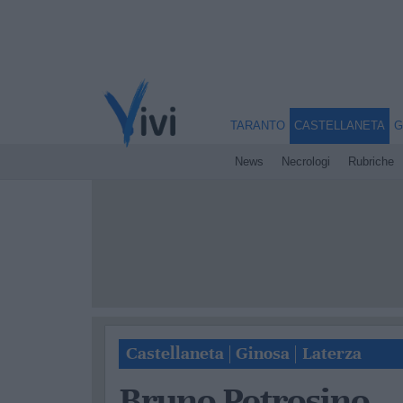
TARANTO
CASTELLANETA
G
News
Necrologi
Rubriche
Castellaneta
|
Ginosa
|
Laterza
Bruno Petrosino