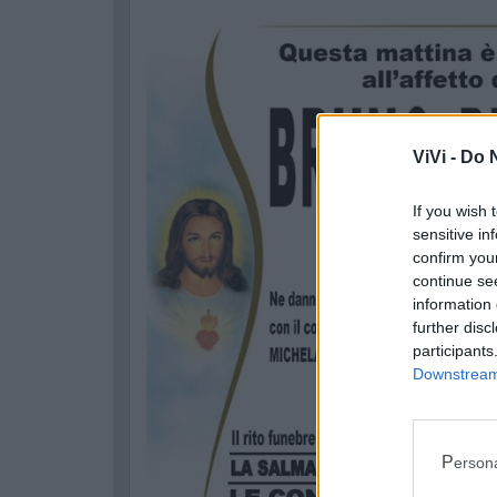
ViVi -
Do N
If you wish 
sensitive in
confirm you
continue se
information 
further disc
participants
Downstream 
Perso