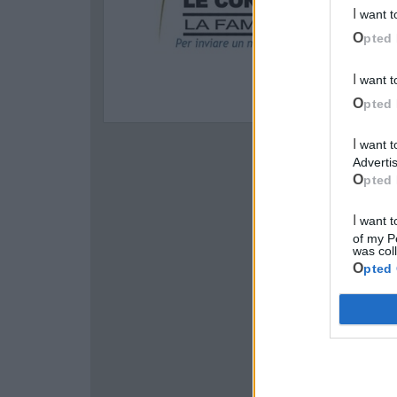
I want 
Opted 
I want 
Opted 
I want to opt-out of processing my Personal Data for Targeted
Advertis
Opted 
I want to opt-out of Collection, Use, Retention, Sale, and/or Sharing
of my P
was col
Opted