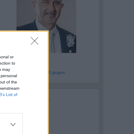
ASTELLANETA
sonal or
Donato Milano
ection to
ou may
genzia Humanitas - mer 10 giugno
 personal
out of the
 downstream
B’s List of