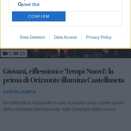
Opted Out
CONFIRM
Data Deletion
Data Access
Privacy Policy
1
23
Giovani, riflessioni e 'Tempi Nuovi': la
prima di Orizzonte illumina Castellaneta
CASTELLANETA
Un’atmosfera rilassante in uno scenario unico come quello
della chiesetta dell’Assunta, tutta l’energia delle nuove
volenterose generazioni...