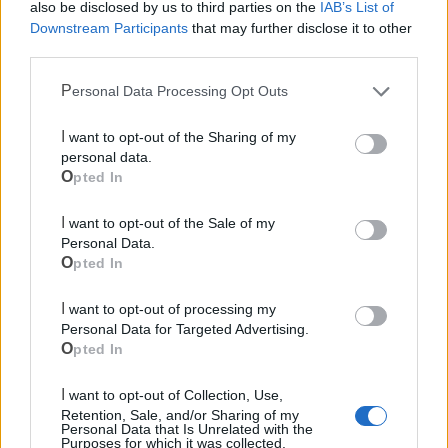
also be disclosed by us to third parties on the
IAB’s List of
Downstream Participants
that may further disclose it to other
third parties.
Personal Data Processing Opt Outs
I want to opt-out of the Sharing of my
Cia Agricoltori Italiani | Puglia - Area Due
personal data.
Mari
Opted In
Scopri tutte le notizie, gli eventi e la Web TV di Cia Puglia - Area
I want to opt-out of the Sale of my
Due Mari
Personal Data.
Opted In
I want to opt-out of processing my
Personal Data for Targeted Advertising.
Opted In
Le ultime notizie di Castellaneta
I want to opt-out of Collection, Use,
Retention, Sale, and/or Sharing of my
Personal Data that Is Unrelated with the
Purposes for which it was collected.