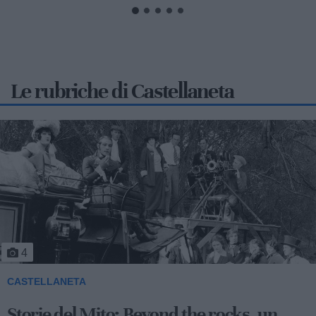
Le rubriche di Castellaneta
4
CASTELLANETA
Storie del Mito: Beyond the rocks, un