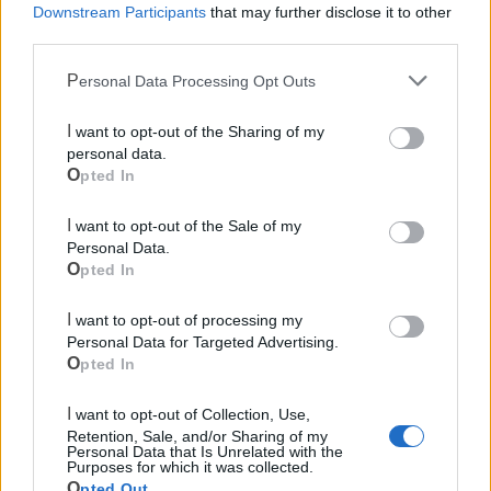
Downstream Participants
that may further disclose it to other
third parties.
Personal Data Processing Opt Outs
Cia Agricoltori Italiani | Puglia - Area Due
I want to opt-out of the Sharing of my
Mari
personal data.
Opted In
Scopri tutte le notizie, gli eventi e la Web TV di Cia Puglia - Area
Due Mari
I want to opt-out of the Sale of my
Personal Data.
Opted In
I want to opt-out of processing my
Personal Data for Targeted Advertising.
Opted In
Le ultime notizie di Massafra
I want to opt-out of Collection, Use,
Retention, Sale, and/or Sharing of my
Personal Data that Is Unrelated with the
Purposes for which it was collected.
Opted Out