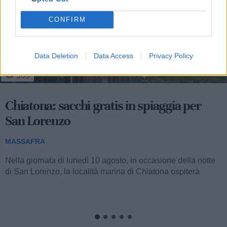
CONFIRM
Data Deletion
Data Access
Privacy Policy
505
Chiatona: sacchi gratis in spiaggia per
San Lorenzo
MASSAFRA
Nella giornata di lunedì 10 agosto, in occasione della notte
di San Lorenzo, la località marina di Chiatona ospiterà
un'iniziativa...