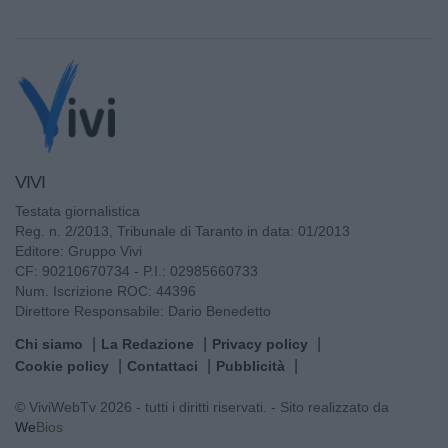
VIVI
Testata giornalistica
Reg. n. 2/2013, Tribunale di Taranto in data: 01/2013
Editore: Gruppo Vivi
CF: 90210670734 - P.I.: 02985660733
Num. Iscrizione ROC: 44396
Direttore Responsabile: Dario Benedetto
Chi siamo
La Redazione
Privacy policy
Cookie policy
Contattaci
Pubblicità
© ViviWebTv 2026 - tutti i diritti riservati. - Sito realizzato da
We
Bios