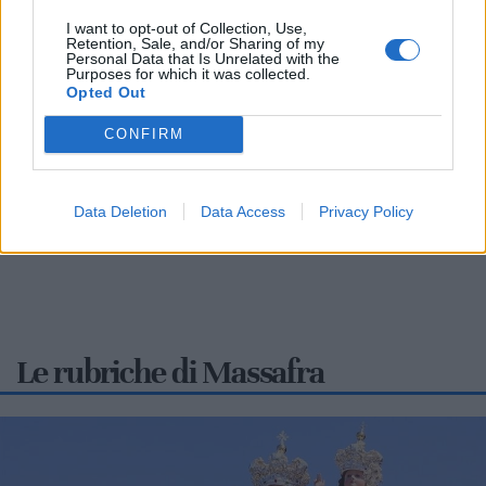
Verde Mare Music Fest: a Massafra la
I want to opt-out of Collection, Use,
notte dei Vasconnessi
Retention, Sale, and/or Sharing of my
Personal Data that Is Unrelated with the
Purposes for which it was collected.
MASSAFRA
Opted Out
Nella serata di sabato 8 agosto, a partire dalle 20:30, la
CONFIRM
frazione costiera ospiterà la prima edizione del “Verde Mare
Music Fest”,...
Data Deletion
Data Access
Privacy Policy
Le rubriche di Massafra