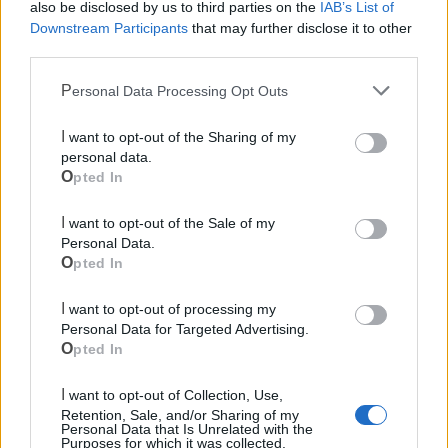
also be disclosed by us to third parties on the
IAB’s List of
Downstream Participants
that may further disclose it to other
third parties.
Personal Data Processing Opt Outs
I want to opt-out of the Sharing of my
Cia Agricoltori Italiani | Puglia - Area Due
personal data.
Mari
Opted In
Scopri tutte le notizie, gli eventi e la Web TV di Cia Puglia - Area
I want to opt-out of the Sale of my
Due Mari
Personal Data.
Opted In
I want to opt-out of processing my
Personal Data for Targeted Advertising.
Opted In
Le ultime notizie di Castellaneta
I want to opt-out of Collection, Use,
Retention, Sale, and/or Sharing of my
Personal Data that Is Unrelated with the
Purposes for which it was collected.