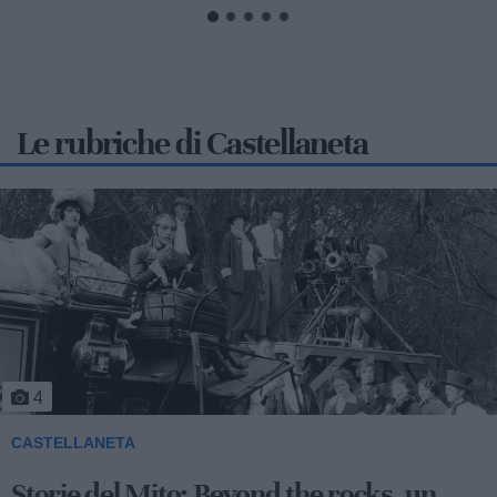
Le rubriche di Castellaneta
4
CASTELLANETA
Storie del Mito: Beyond the rocks, un