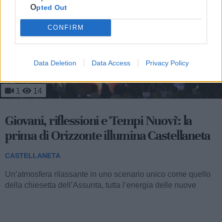
Opted Out
CONFIRM
Data Deletion
Data Access
Privacy Policy
1
14
Giovani, riflessioni e 'Tempi Nuovi': la
prima di Orizzonte illumina Castellaneta
CASTELLANETA
Un’atmosfera rilassante in uno scenario unico come quello
della chiesetta dell’Assunta, tutta l’energia delle nuove
volenterose generazioni...