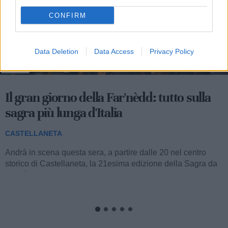
CONFIRM
Data Deletion
Data Access
Privacy Policy
69
Il gran giorno della Far'nèdd: tutto sulla
sagra più lunga d'Italia
CASTELLANETA
Andrà in scena questa sera, a partire dalle 20 nel centro
storico di Castellaneta, la 21esima edizione della Sagra da
Far'nèdd'...