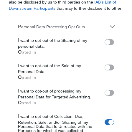
also be disclosed by us to third parties on the
IAB’s List of
Downstream Participants
that may further disclose it to other
third parties.
Personal Data Processing Opt Outs
I want to opt-out of the Sharing of my
Cia Agricoltori Italiani | Puglia - Area Due
personal data.
Mari
Opted In
Scopri tutte le notizie, gli eventi e la Web TV di Cia Puglia - Area
I want to opt-out of the Sale of my
Due Mari
Personal Data.
Opted In
I want to opt-out of processing my
Personal Data for Targeted Advertising.
Opted In
Le ultime notizie di Castellaneta
I want to opt-out of Collection, Use,
Retention, Sale, and/or Sharing of my
Personal Data that Is Unrelated with the
Purposes for which it was collected.