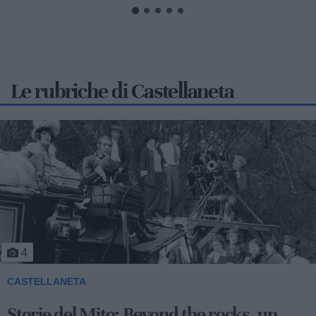
Le rubriche di Castellaneta
4
CASTELLANETA
Storie del Mito: Beyond the rocks, un