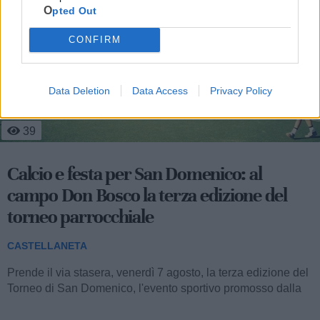
Opted Out
CONFIRM
Data Deletion
Data Access
Privacy Policy
39
Calcio e festa per San Domenico: al
campo Don Bosco la terza edizione del
torneo parrocchiale
CASTELLANETA
Prende il via stasera, venerdì 7 agosto, la terza edizione del
Torneo di San Domenico, l'evento sportivo promosso dalla
parrocchia San...