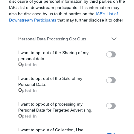
disclosure of your personal information by third parties on the
LE INFO UTILI DI CASTELLANETA
IAB’s list of downstream participants. This information may
Farmacia di turno
also be disclosed by us to third parties on the
IAB’s List of
Downstream Participants
that may further disclose it to other
third parties.
Cimitero
Personal Data Processing Opt Outs
Ufficio Postale
I want to opt-out of the Sharing of my
personal data.
Guardia Medica
Opted In
I want to opt-out of the Sale of my
Canile
Personal Data.
Opted In
Polizia Locale
I want to opt-out of processing my
Personal Data for Targeted Advertising.
Pubblica illuminazione
Opted In
I want to opt-out of Collection, Use,
Ecocentro e rifiuti