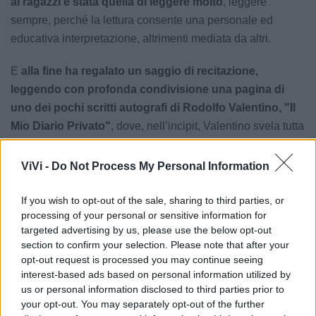
ai ragazzi è stata quella di leggere molto
, leggere
sempre, perché la lettura consente una personale ed
educativa interpretazione, altrimenti mediata da altri.
E
alla fine ha regalato un saggio di recitazione,
leggendo con profonda condivisione una pagina di
uno dei pochi scritti autografi di Rodolfo Valentino, "Il
Mio Diario Privato"
, dove, nell’incipit, Valentino svela tutta
la sua emozione per un viaggio che sta per iniziare e che
lo porterà a rivedere le sue radici.
ViVi -
Do Not Process My Personal Information
If you wish to opt-out of the sale, sharing to third parties, or
Le notizie del giorno sul tuo smartphone
processing of your personal or sensitive information for
Ricevi gratuitamente ogni giorno le notizie della tua
targeted advertising by us, please use the below opt-out
città direttamente sul tuo smartphone. Scarica Telegram
section to confirm your selection. Please note that after your
e
clicca qui
opt-out request is processed you may continue seeing
interest-based ads based on personal information utilized by
us or personal information disclosed to third parties prior to
your opt-out. You may separately opt-out of the further