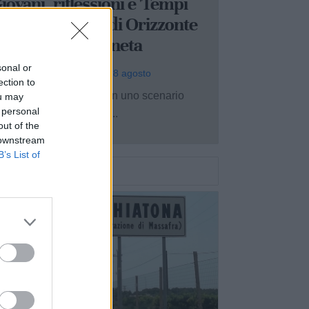
iovani, riflessioni e 'Tempi
uovi': la prima di Orizzonte
llumina Castellaneta
sonal or
rio Benedetto - oggi, sab 8 agosto
ection to
n’atmosfera rilassante in uno scenario
ou may
 personal
ico come quello della ...
out of the
 downstream
B’s List of
|
ASSAFRA
PALAGIANO