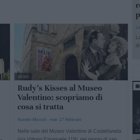
r
p
La
L
di
NEWS
Rudy's Kisses al Museo
Valentino: scopriamo di
cosa si tratta
Aurelio Miccoli - mar 17 febbraio
Nelle sale del Museo Valentino di Castellaneta
C
(via Vittorio Emanuele 119), nel giorno di san