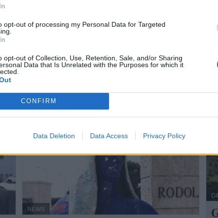
In
C
Aurelio Miccoli - sab 17 maggio 2025
s
to opt-out of processing my Personal Data for Targeted
nali
Passata la festa si tirano le somme. ...
ing.
In
che
La
o opt-out of Collection, Use, Retention, Sale, and/or Sharing
Ne
ersonal Data that Is Unrelated with the Purposes for which it
lected.
o
Out
lo
CONFIRM
Data Deletion
Data Access
Privacy Policy
G
G
NEWS