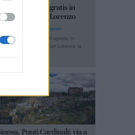
hiatona: sacchi gratis in
piaggia per San Lorenzo
 Redazione - oggi, sab 8 agosto
lla giornata di lunedì 10 agosto, in
ccasione della notte di San Lorenzo, la
calità ...
INOSA
inosa, Punti Cardinali: via a