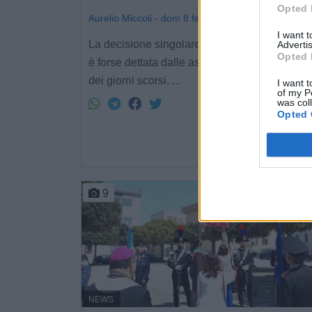
Opted 
Aurelio Miccoli - dom 8 febbraio
I want 
La decisione singolare di 2 delle 4 virtù cardi
Advertis
Opted 
è forse dettata dalle aspre condizioni climati
dei giorni scorsi. ...
I want t
of my P
was col
Opted 
9
NEWS