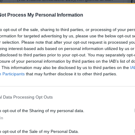
G
re
Valentino, un’iniziativa che ha aperto
ne
N
ot Process My Personal Information
ufficialmente il calendario degli eventi dedicati
i
al centenario (1926-2026) proponendo “un
to opt-out of the sale, sharing to third parties, or processing of your per
omaggio ...
Da
formation for targeted advertising by us, please use the below opt-out s
U
r selection. Please note that after your opt-out request is processed y
eing interest-based ads based on personal information utilized by us or
un
disclosed to third parties prior to your opt-out. You may separately opt-
4
losure of your personal information by third parties on the IAB’s list of
. This information may also be disclosed by us to third parties on the
IA
Participants
that may further disclose it to other third parties.
l Data Processing Opt Outs
NEWS
San Nicola e San
o opt-out of the Sharing of my personal data.
In
Francesco: una festa
per due santi
M
o opt-out of the Sale of my Personal Data.