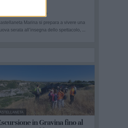
baraglio”
a Redazione - gio 30 luglio
astellaneta Marina si prepara a vivere una
uova serata all’insegna dello spettacolo, ...
ASTELLANETA
scursione in Gravina fino al