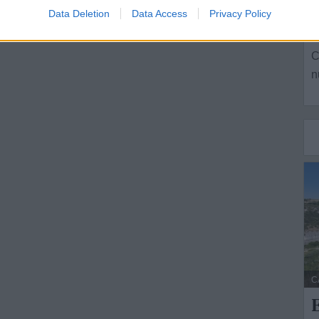
s
Data Deletion
Data Access
Privacy Policy
L
C
n
C
E