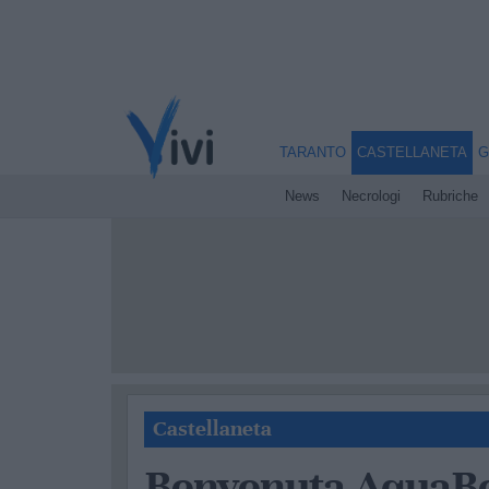
TARANTO
CASTELLANETA
G
News
Necrologi
Rubriche
Castellaneta
Benvenuta AquaBe