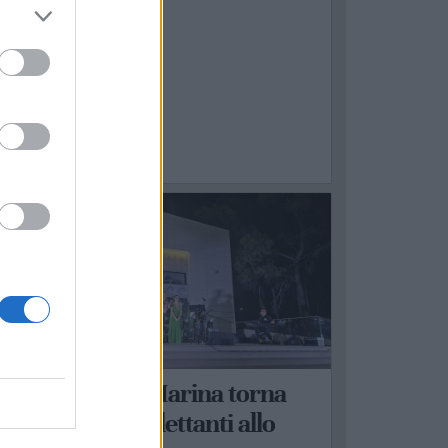
ASTELLANETA
 Castellaneta Marina torna
La Corrida – Dilettanti allo