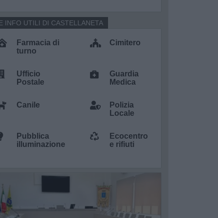
E INFO UTILI DI CASTELLANETA
Farmacia di
Cimitero
turno
Ufficio
Guardia
Postale
Medica
Canile
Polizia
Locale
Pubblica
Ecocentro
illuminazione
e rifiuti