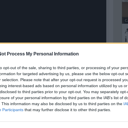
C
A
i
L
ot Process My Personal Information
S
c
to opt-out of the sale, sharing to third parties, or processing of your per
formation for targeted advertising by us, please use the below opt-out s
..
r selection. Please note that after your opt-out request is processed y
eing interest-based ads based on personal information utilized by us or
disclosed to third parties prior to your opt-out. You may separately opt-
losure of your personal information by third parties on the IAB’s list of
. This information may also be disclosed by us to third parties on the
IA
a terapeutica: una chirurgia robotica mininvasiva
Participants
that may further disclose it to other third parties.
tessuto prostatico in eccesso e allo stesso tempo
one.