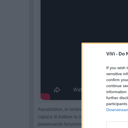
ViVi -
Do N
If you wish 
sensitive in
confirm you
continue se
information 
further disc
participants
Aquablation, in sintesi, è una nuova frontier
Downstream 
capace di trattare la malattia, rimuovendo il 
preservando funzione sessuale ed eiaculazi