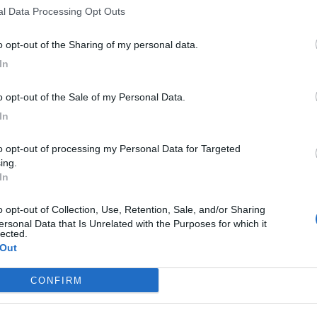
nal Data Processing Opt Outs
 quindi a disposizione della struttura semplice
Sebastiano Di Lena. Con l’ausilio di questo robot,
to opt-out of the Sharing of my personal data.
 Francesco Di Pippa, Enrico De Marzo, Roberto
In
a in avanti interverrà senza bisturi e senza calore,
tto dei tessuti circostanti.
to opt-out of the Sale of my Personal Data.
aziente che rispetto all’operazione tradizionale avrà
In
intra-operatori conservando le sue funzioni sessuali, ma
e con liste d’attesa sempre più lunghe. Gli interventi
ing.
solo pochi minuti permettendo ai medici di operare un
In
o rispetto al passato.
ne
ersonal Data that Is Unrelated with the Purposes for which it
lected.
e della tua città direttamente sul tuo smartphone.
 Out
C
A
CONFIRM
“