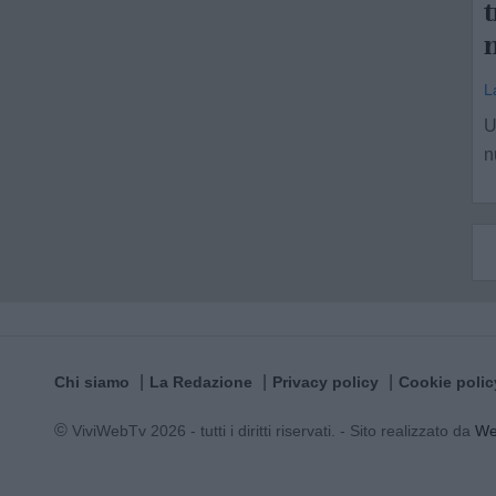
t
n
L
U
n
Chi siamo
La Redazione
Privacy policy
Cookie polic
© ViviWebTv 2026 - tutti i diritti riservati. - Sito realizzato da
W