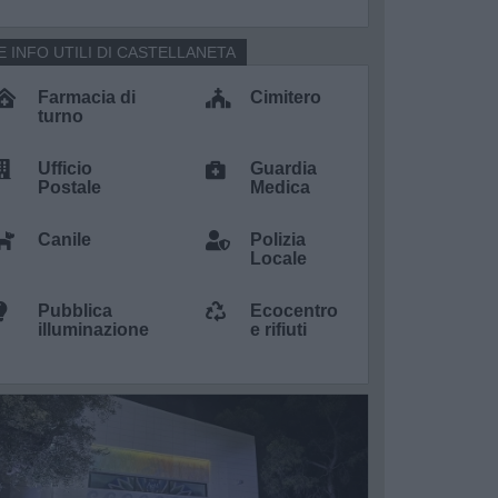
E INFO UTILI DI CASTELLANETA
Farmacia di
Cimitero
turno
Ufficio
Guardia
Postale
Medica
Canile
Polizia
Locale
Pubblica
Ecocentro
illuminazione
e rifiuti