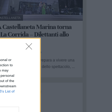
ASTELLANETA
 Castellaneta Marina torna
La Corrida – Dilettanti allo
baraglio”
a Redazione - gio 30 luglio
sonal or
astellaneta Marina si prepara a vivere una
ection to
uova serata all’insegna dello spettacolo, ...
ou may
 personal
out of the
 downstream
B’s List of