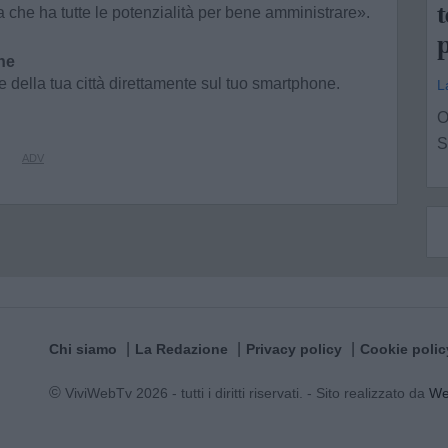
t
ra che ha tutte le potenzialità per bene amministrare».
p
ne
e della tua città direttamente sul tuo smartphone.
L
O
S
Chi siamo
La Redazione
Privacy policy
Cookie polic
© ViviWebTv 2026 - tutti i diritti riservati. - Sito realizzato da
W