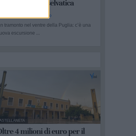
atura di fauna selvatica
a Redazione - ven 31 luglio
n tramonto nel ventre della Puglia: c’è una
uova escursione ...
ASTELLANETA
ltre 4 milioni di euro per il