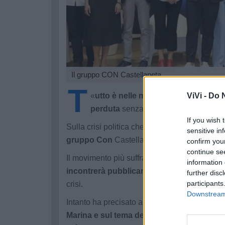
Il gruppo CON Castellaneta
T
«
utto è nelle mani del sindaco sul q
ViVi -
Do N
perduta
senza più infigimenti e mezz
If you wish 
Sulla crisi politica che attanaglia l'ammini
sensitive in
gruppo Con
Castellaneta.
confirm you
continue se
Il movimento più suffragato alle scorse ele
information 
incontrerà pubblicamente i cittadini
e le as
further disc
participants
crisi.
Downstream 
Intanto ha precisato alcuni aspetti: «
Sul band
Marina e sul tema dell'utilizzo regolamenta