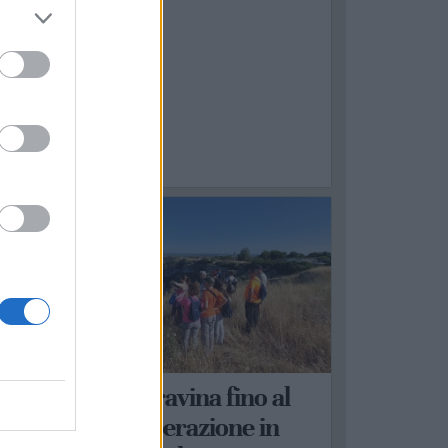
ASTELLANETA
scursione in Gravina fino al
ramonto con liberazione in