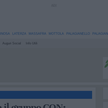
INOSA
LATERZA
MASSAFRA
MOTTOLA
PALAGIANELLO
PALAGIA
Auguri Social
Info Utili
la il gruppo CON: