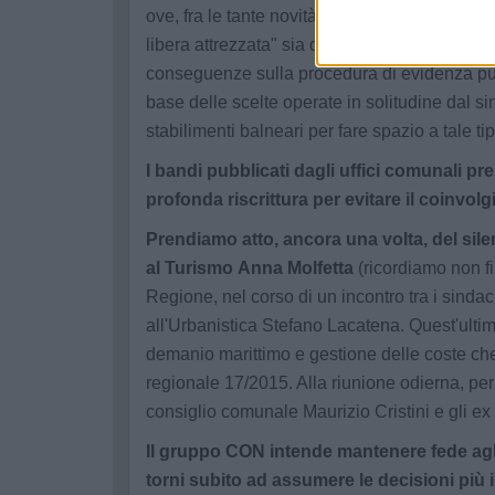
ove, fra le tante novità, si è avuto modo di
libera attrezzata" sia destinato a venir meno
conseguenze sulla procedura di evidenza pub
base delle scelte operate in solitudine dal si
stabilimenti balneari per fare spazio a tale tip
I bandi pubblicati dagli uffici comunali pr
profonda riscrittura per evitare il coinvol
Prendiamo atto, ancora una volta, del sil
al Turismo Anna Molfetta
(ricordiamo non fi
Regione, nel corso di un incontro tra i sindac
all'Urbanistica Stefano Lacatena. Quest'ultimo
demanio marittimo e gestione delle coste che
regionale 17/2015. Alla riunione odierna, per
consiglio comunale Maurizio Cristini e gli e
Il gruppo CON intende mantenere fede agli
torni subito ad assumere le decisioni più 