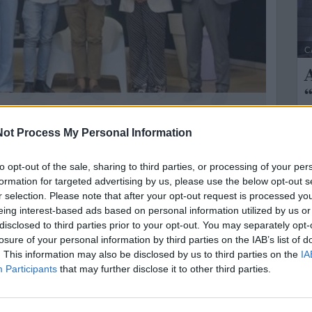
C
A
“
s
uale incombe l'onere di recuperare la fiducia
ot Process My Personal Information
L
e misure».
to opt-out of the sale, sharing to third parties, or processing of your per
C
strazione comunale torna a parlare pubblicamente
il
formation for targeted advertising by us, please use the below opt-out s
n
r selection. Please note that after your opt-out request is processed y
eing interest-based ads based on personal information utilized by us or
zioni comunali preannuncia che
nei prossimi giorni
disclosed to third parties prior to your opt-out. You may separately opt-
sociazioni per chiarire e approfondire le ragioni della
losure of your personal information by third parties on the IAB’s list of
. This information may also be disclosed by us to third parties on the
IA
Participants
that may further disclose it to other third parties.
o delle concessioni balneari a Castellaneta
to delle piazze da parte delle attività commerciali