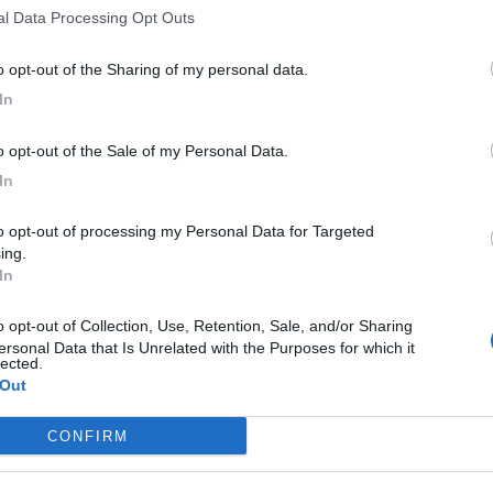
nal Data Processing Opt Outs
ne
e della tua città direttamente sul tuo smartphone.
to opt-out of the Sharing of my personal data.
In
to opt-out of the Sale of my Personal Data.
In
ing.
In
ersonal Data that Is Unrelated with the Purposes for which it
lected.
 Out
T
CONFIRM
d