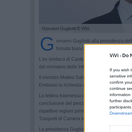
Giovanni Gugliotti
© ViVi
G
iovanni Gugliotti alla presidenza del
fumata bianca davvero poco ci manc
ViVi -
Do N
L'ex sindaco di Castellaneta ed ex presidente
dal ministero delle Infrastrutture per l'immin
If you wish 
sensitive in
Il ministro Matteo Salvini, infatti, oggi ha i
confirm you
Emiliano la richiesta dell’intesa prevista dall
continue se
information 
La lettera trasmessa oggi da Salvini, in sin
further disc
conclusione del percorso di nomina, che prev
participants
rispettive regioni prima della trasmissione a
Downstream 
Trasporti di Camera e Senato e poi il decret
La presidenza Gugliotti all'Autorità di Siste