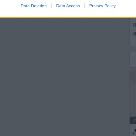
Data Deletion
Data Access
Privacy Policy
L
U
s
T
A