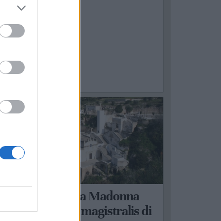
ARANTO
Al Santuario della Madonna
ella Scala lectio magistralis di