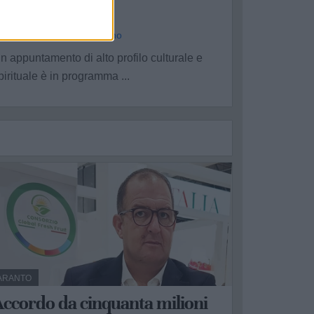
Rodolfo Papa
a Redazione - mer 3 giugno
n appuntamento di alto profilo culturale e
pirituale è in programma ...
ARANTO
ccordo da cinquanta milioni