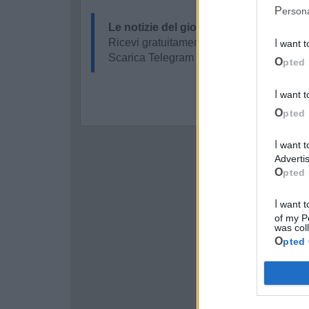
Perso
Le notizie del giorno sul tuo smartpho
Ricevi gratuitamente ogni giorno le notizi
I want 
Scarica Telegram e
clicca qui
Opted 
I want 
Opted 
I want to opt-out of processing my Personal Data for Targeted
Advertis
Opted 
I want to opt-out of Collection, Use, Retention, Sale, and/or Sharing
of my P
was col
Opted