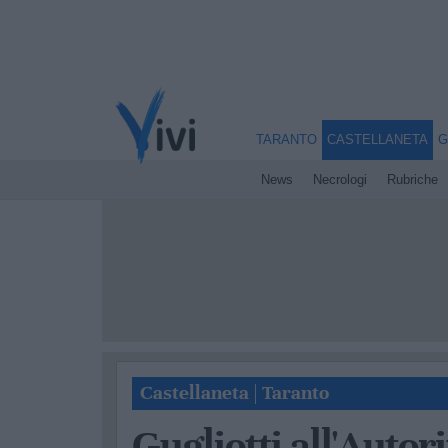
TARANTO
CASTELLANETA
G
News
Necrologi
Rubriche
Castellaneta
|
Taranto
Gugliotti all'Autor