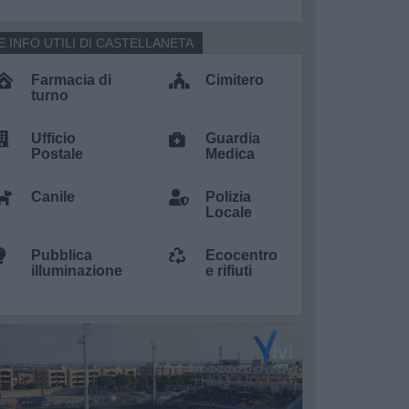
E INFO UTILI DI CASTELLANETA
Farmacia di
Cimitero
turno
Ufficio
Guardia
Postale
Medica
Canile
Polizia
Locale
Pubblica
Ecocentro
illuminazione
e rifiuti