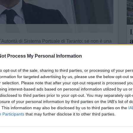
T
L
a
l'Autorità di Sistema Portuale di Taranto: se non è una
a.
ot Process My Personal Information
 della Provincia di Taranto è il candidato individuato
L
ente nomina alla guida dell'autorità portuale Mare Ionio.
to opt-out of the sale, sharing to third parties, or processing of your per
S
formation for targeted advertising by us, please use the below opt-out s
nviato al governatore della Regione Puglia Michele
l
r selection. Please note that after your opt-out request is processed y
a legge.
eing interest-based ads based on personal information utilized by us or
disclosed to third parties prior to your opt-out. You may separately opt-
tesi, rappresenta un passaggio fondamentale verso la
losure of your personal information by third parties on the IAB’s list of
ede ora l’espressione del parere da parte delle
. This information may also be disclosed by us to third parties on the
IA
gli organi parlamentari competenti: le commissioni
Participants
that may further disclose it to other third parties.
o formale di nomina.
ma Portuale Mar Ionio avrà una durata di 4 anni.