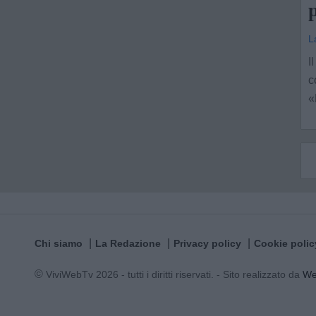
p
L
I
c
«
Chi siamo
La Redazione
Privacy policy
Cookie polic
© ViviWebTv 2026 - tutti i diritti riservati. - Sito realizzato da
W