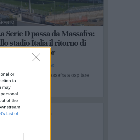
ARANTO
a Serie D passa da Massafra:
llo stadio Italia il ritorno di
Taranto-Gladiator
a Redazione - mar 2 giugno
sonal or
arà lo stadio Italia di Massafra a ospitare
ection to
'ultimo e decisivo ...
ou may
 personal
out of the
 downstream
B’s List of