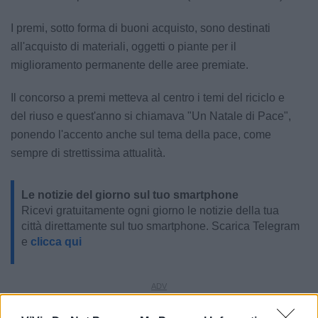
I premi, sotto forma di buoni acquisto, sono destinati
all'acquisto di materiali, oggetti o piante per il
miglioramento permanente delle aree premiate.
Il concorso a premi metteva al centro i temi del riciclo e
del riuso e quest'anno si chiamava "Un Natale di Pace",
ponendo l'accento anche sul tema della pace, come
sempre di strettissima attualità.
Le notizie del giorno sul tuo smartphone
Ricevi gratuitamente ogni giorno le notizie della tua
città direttamente sul tuo smartphone. Scarica Telegram
e
clicca qui
LE INFO UTILI DI CASTELLANETA