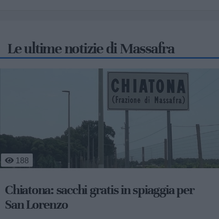
Le ultime notizie di Massafra
660
Emergenza caldo Massafra: un aiuto per
anziani e fragili