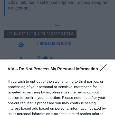
città direttamente sul tuo smartphone. Scarica Telegram
e
clicca qui
LE INFO UTILI DI MASSAFRA
Farmacia di turno
Cimitero
ViVi -
Do Not Process My Personal Information
Ufficio Postale
If you wish to opt-out of the sale, sharing to third parties, or
processing of your personal or sensitive information for
Guardia Medica
targeted advertising by us, please use the below opt-out
section to confirm your selection. Please note that after your
Polizia Locale
opt-out request is processed you may continue seeing
interest-based ads based on personal information utilized by
us or personal information disclosed to third parties prior to