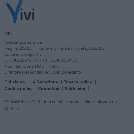
VIVI
Testata giornalistica
Reg. n. 2/2013, Tribunale di Taranto in data: 01/2013
Editore: Gruppo Vivi
CF: 90210670734 - P.I.: 02985660733
Num. Iscrizione ROC: 44396
Direttore Responsabile: Dario Benedetto
Chi siamo
La Redazione
Privacy policy
Cookie policy
Contattaci
Pubblicità
© ViviWebTv 2026 - tutti i diritti riservati. - Sito realizzato da
We
Bios