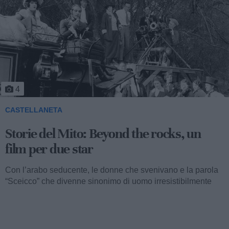
5
CASTELLANETA
Storie del Mito: Uno sceicco esuberante
Valentino fu consacrato attore internazionale, come abbiamo
visto, con il film “I quattro cavalieri dell’Apocalisse”. Così
cominciava...