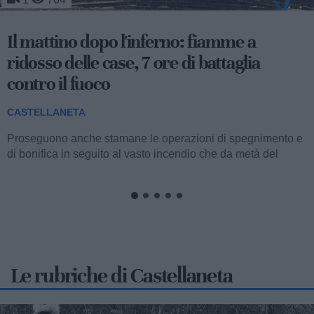
Il gran giorno della Far'nèdd: tutto sulla
sagra più lunga d'Italia
CASTELLANETA
Andrà in scena questa sera, a partire dalle 20 nel centro
storico di Castellaneta, la 21esima edizione della Sagra da
Far'nèdd'...
Le rubriche di Castellaneta