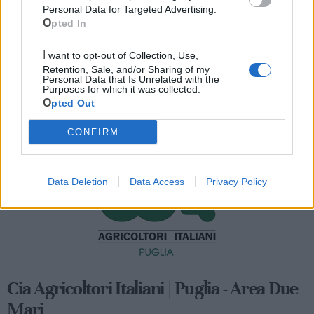
Personal Data for Targeted Advertising.
Opted In
I want to opt-out of Collection, Use,
Retention, Sale, and/or Sharing of my
Personal Data that Is Unrelated with the
Purposes for which it was collected.
Opted Out
Mondo CIA
CONFIRM
Data Deletion
Data Access
Privacy Policy
Cia Agricoltori Italiani | Puglia - Area Due
Mari