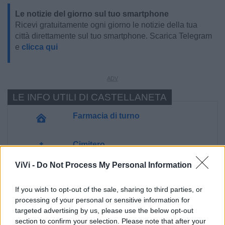
Le notizie del giorno sul tuo smartphone
Ricevi gratuitamente ogni giorno le notizie della tua
città direttamente sul tuo smartphone. Scarica Telegram
e
clicca qui
LE INFO UTILI DI CASTELLANETA
Farmacia di turno
Cimitero
ViVi -
Do Not Process My Personal Information
Ufficio Postale
If you wish to opt-out of the sale, sharing to third parties, or
processing of your personal or sensitive information for
Guardia Medica
targeted advertising by us, please use the below opt-out
section to confirm your selection. Please note that after your