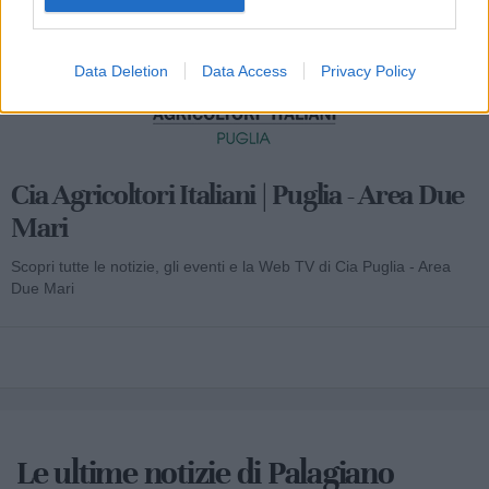
Data Deletion
Data Access
Privacy Policy
Cia Agricoltori Italiani | Puglia - Area Due
Mari
Scopri tutte le notizie, gli eventi e la Web TV di Cia Puglia - Area
Due Mari
Le ultime notizie di Palagiano