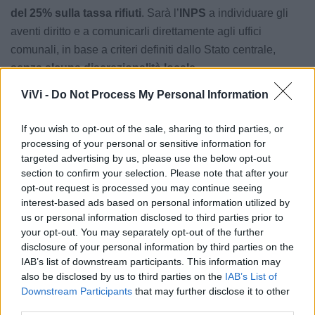
del 25% sulla tassa rifiuti
. Sarà l’
INPS
a individuare gli
aventi diritto e a comunicarli direttamente agli uffici
comunali, in base a criteri definiti dallo Stato centrale,
senza alcuna discrezionalità locale
.
ViVi -
Do Not Process My Personal Information
Il primo cittadino ha concluso invitando i cittadini a
rivolgersi con fiducia agli sportelli del Comune per
If you wish to opt-out of the sale, sharing to third parties, or
eventuali dubbi personali o approfondimenti:
Restiamo a
processing of your personal or sensitive information for
disposizione, come ogni giorno, per quanti vorranno avere
targeted advertising by us, please use the below opt-out
section to confirm your selection. Please note that after your
un conforto circa situazioni specifiche.
opt-out request is processed you may continue seeing
interest-based ads based on personal information utilized by
Le notizie del giorno sul tuo smartphone
us or personal information disclosed to third parties prior to
Ricevi gratuitamente ogni giorno le notizie della tua
your opt-out. You may separately opt-out of the further
città direttamente sul tuo smartphone. Scarica Telegram
disclosure of your personal information by third parties on the
e
clicca qui
IAB’s list of downstream participants. This information may
also be disclosed by us to third parties on the
IAB’s List of
Downstream Participants
that may further disclose it to other
third parties.