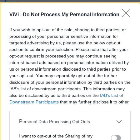
città direttamente sul tuo smartphone. Scarica Telegram
e
clicca qui
ViVi -
Do Not Process My Personal Information
If you wish to opt-out of the sale, sharing to third parties, or
processing of your personal or sensitive information for
LE INFO UTILI DI MASSAFRA
targeted advertising by us, please use the below opt-out
section to confirm your selection. Please note that after your
Farmacia di turno
opt-out request is processed you may continue seeing
interest-based ads based on personal information utilized by
us or personal information disclosed to third parties prior to
Cimitero
your opt-out. You may separately opt-out of the further
disclosure of your personal information by third parties on the
IAB’s list of downstream participants. This information may
Ufficio Postale
also be disclosed by us to third parties on the
IAB’s List of
Downstream Participants
that may further disclose it to other
Guardia Medica
third parties.
Personal Data Processing Opt Outs
Polizia Locale
I want to opt-out of the Sharing of my