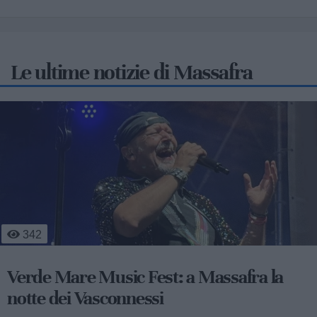
Le ultime notizie di Massafra
4
229
Massafra sul podio: la 13enne Francesca
Nitti è d'oro