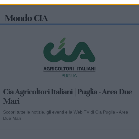
Mondo CIA
Cia Agricoltori Italiani | Puglia - Area Due
Mari
Scopri tutte le notizie, gli eventi e la Web TV di Cia Puglia - Area
Due Mari