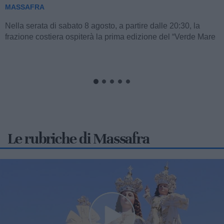
MASSAFRA
A soli 13 anni, la giovanissima atleta massafrese Francesca
Nitti, portacolori del Settore Giovanile FITAV Regione
Puglia, ha conquistato una straordinaria...
Le rubriche di Massafra