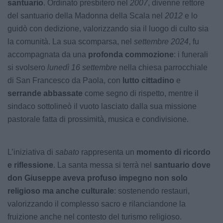
santuario
. Ordinato presbitero nel
2007
, divenne rettore
del santuario della Madonna della Scala nel
2012
e lo
guidò con dedizione, valorizzando sia il luogo di culto sia
la comunità. La sua scomparsa, nel
settembre 2024
, fu
accompagnata da una
profonda commozione
: i funerali
si svolsero
lunedì 16 settembre
nella chiesa parrocchiale
di San Francesco da Paola, con
lutto cittadino
e
serrande abbassate
come segno di rispetto, mentre il
sindaco sottolineò il vuoto lasciato dalla sua missione
pastorale fatta di prossimità, musica e condivisione.
L’iniziativa di
sabato
rappresenta un
momento di ricordo
e riflessione
. La santa messa si terrà nel
santuario dove
don Giuseppe aveva profuso impegno non solo
religioso ma anche culturale
: sostenendo restauri,
valorizzando il complesso sacro e rilanciandone la
fruizione anche nel contesto del turismo religioso.