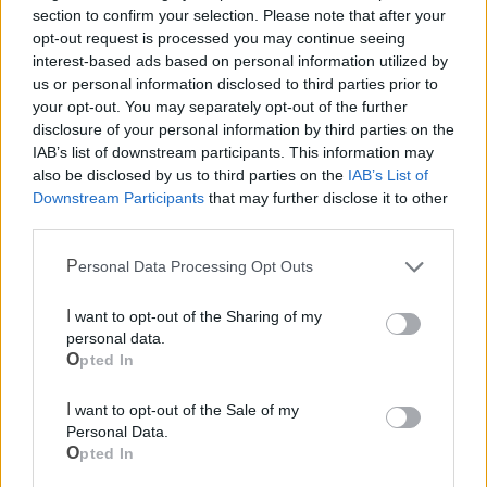
modificare lo schema strutturale delle coperture ricorrendo
section to confirm your selection. Please note that after your
opt-out request is processed you may continue seeing
a più semplici capriate. Sistemate le capriate si optò, causa
interest-based ads based on personal information utilized by
mancanza di finanziamenti ulteriori, per una copertura
us or personal information disclosed to third parties prior to
bituminosa ardesiata che si sarebbe poi potuta facilmente
your opt-out. You may separately opt-out of the further
sostituire con una più idonea ed esteticamente valida,
disclosure of your personal information by third parties on the
IAB’s list of downstream participants. This information may
appena disponibili nuove risorse».
also be disclosed by us to third parties on the
IAB’s List of
Downstream Participants
that may further disclose it to other
Rimase il problema della chiusura delle capriate di
third parties.
tamponamento che l’impresa voleva realizzare con una
vetrata semplificata a montanti verticali: «Alla fine riuscii ad
Personal Data Processing Opt Outs
impormi – continua ancora Galli - con il disegno di infissi a
I want to opt-out of the Sharing of my
poligoni variabili. Avevo previsto anche la colorazione di
personal data.
alcuni vetri ma non riuscii a spuntarla».
Opted In
Il palasport di via Aldo Moro fu inaugurato nell'autunno
I want to opt-out of the Sale of my
del 1995
e da allora, per decenni, ha consentito attività
Personal Data.
sportive di livello, permettendo alle squadre locali di basket
Opted In
e pallavolo di partecipare a campionati nazionali, fungendo