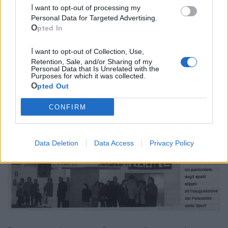
I want to opt-out of processing my
anche da volano verso la pratica sportiva dei giovani della
Personal Data for Targeted Advertising.
nostra comunità.
Opted In
Al suo interno sono stati disputati anche interi campionati
I want to opt-out of Collection, Use,
regionali di pallamano e futsal, gare di arti marziali, eventi
Retention, Sale, and/or Sharing of my
Personal Data that Is Unrelated with the
solidali e tante altre attività rivolte ai giovani.
Purposes for which it was collected.
Opted Out
CONFIRM
Data Deletion
Data Access
Privacy Policy