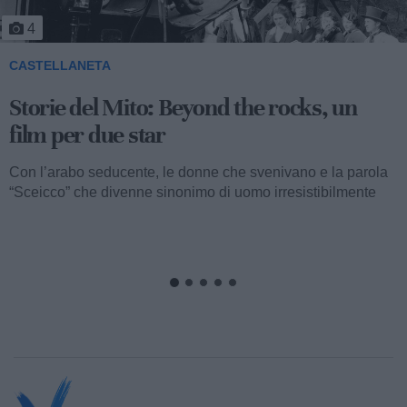
5
CASTELLANETA
Storie del Mito: Uno sceicco esuberante
Valentino fu consacrato attore internazionale, come abbiamo
visto, con il film “I quattro cavalieri dell’Apocalisse”. Così
cominciava...