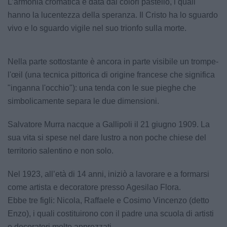
L’armonia cromatica è data dai colori pastello, i quali
hanno la lucentezza della speranza. Il Cristo ha lo sguardo
vivo e lo sguardo vigile nel suo trionfo sulla morte.
Nella parte sottostante è ancora in parte visibile un trompe-
l'œil (una tecnica pittorica di origine francese che significa
"inganna l'occhio"): una tenda con le sue pieghe che
simbolicamente separa le due dimensioni.
Salvatore Murra nacque a Gallipoli il 21 giugno 1909. La
sua vita si spese nel dare lustro a non poche chiese del
territorio salentino e non solo.
Nel 1923, all’età di 14 anni, iniziò a lavorare e a formarsi
come artista e decoratore presso Agesilao Flora.
Ebbe tre figli: Nicola, Raffaele e Cosimo Vincenzo (detto
Enzo), i quali costituirono con il padre una scuola di artisti
e decoratori molto apprezzati.