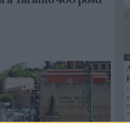
T
A
p
L
I
c
«