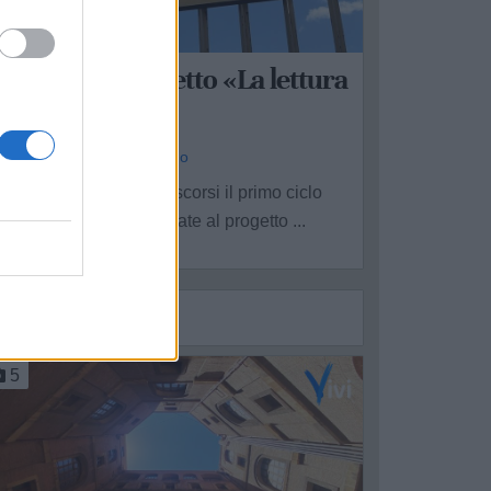
ARANTO
i chiude il progetto «La lettura
ende liberi»
a Redazione - sab 6 giugno
i è concluso nei giorni scorsi il primo ciclo
nnuale delle attività legate al progetto ...
5