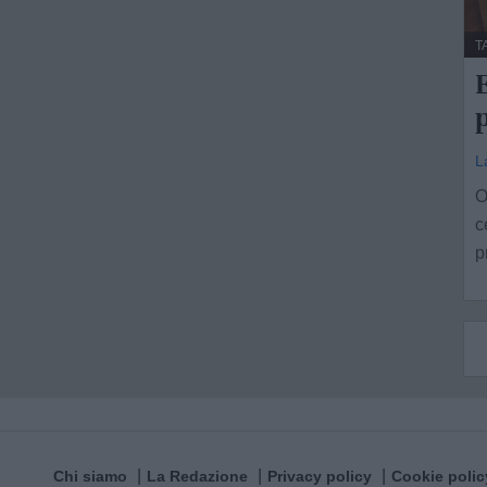
T
E
p
L
O
c
p
Chi siamo
La Redazione
Privacy policy
Cookie polic