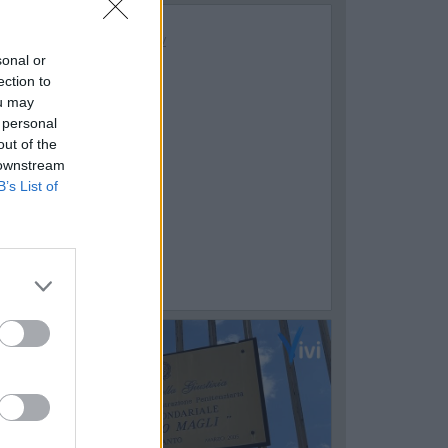
sonal or
ection to
ou may
 personal
out of the
 downstream
B’s List of