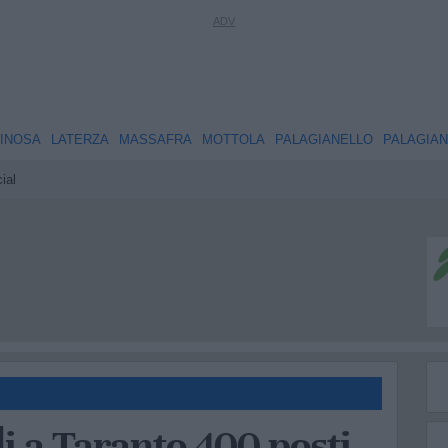
INOSA
LATERZA
MASSAFRA
MOTTOLA
PALAGIANELLO
PALAGIA
ial
ldi a Taranto 400 posti