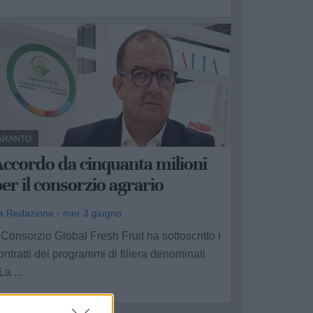
ARANTO
ccordo da cinquanta milioni
er il consorzio agrario
a Redazione - mer 3 giugno
l Consorzio Global Fresh Fruit ha sottoscritto i
ontratti dei programmi di filiera denominati
La ...