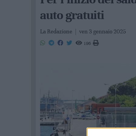
auto gratuiti
La Redazione
|
ven 3 gennaio 2025
196