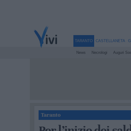
TARANTO
CASTELLANETA
G
News
Necrologi
Auguri Soc
Taranto
Per l’inizio dei sa