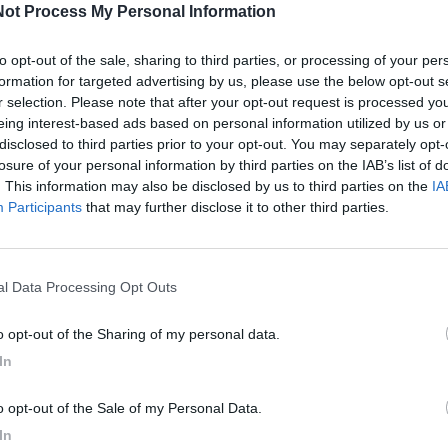
ot Process My Personal Information
to opt-out of the sale, sharing to third parties, or processing of your per
formation for targeted advertising by us, please use the below opt-out s
r selection. Please note that after your opt-out request is processed y
eing interest-based ads based on personal information utilized by us or
li l’iniziativa del Comune di Taranto e di Kyma Mobilità
disclosed to third parties prior to your opt-out. You may separately opt-
rgo e lo shopping, andando così incontro alle
losure of your personal information by third parties on the IAB’s list of
. This information may also be disclosed by us to third parties on the
IA
Participants
that may further disclose it to other third parties.
e, fino a domenica 12 gennaio tutti i cittadini possono
degli oltre 400 posti auto disponibili nella caserma
nal Data Processing Opt Outs
capo, con accesso da via Principe Amedeo, è
to opt-out of the Sharing of my personal data.
e 00.00, mentre il parcheggio gratuito presso la
In
ile, dalle 17 fino alle 00.00, nei giorni 3, 4, 5, 10,
to opt-out of the Sale of my Personal Data.
rpediniere è ubicato alla fine della Rampa Leonardo
In