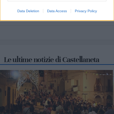
Mari
Data Deletion
Data Access
Privacy Policy
Scopri tutte le notizie, gli eventi e la Web TV di Cia Puglia - Area
Due Mari
Le ultime notizie di Castellaneta