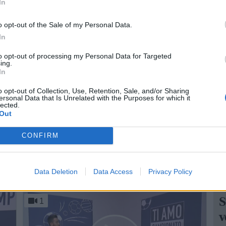
In
s
TI AMO CAMPIONATO
o opt-out of the Sale of my Personal Data.
Au
Ti Amo Campionato - 16
In
DIC 2014 #6
Qu
to opt-out of processing my Personal Data for Targeted
(1
ing.
La redazione - mar 16 dicembre 2014
pa
In
Puntata "reale" con Marco Gadaleto, numero
o opt-out of Collection, Use, Retention, Sale, and/or Sharing
ersonal Data that Is Unrelated with the Purposes for which it
res
uno del real Castellaneta e Simona Palmisano,
lected.
Out
centrale della Fratres Volley Castellaneta. Si
parlerà però anche di basket con le
CONFIRM
dichiarazioni nel post gara di coach Gaetano
Compagnone della Valentino Castellaneta. ...
Data Deletion
Data Access
Privacy Policy
C
S
1
v