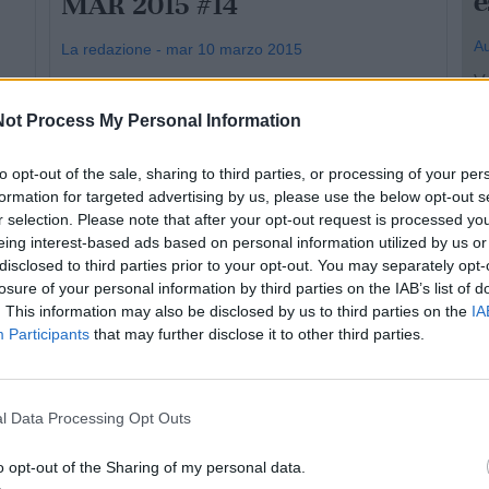
e
MAR 2015 #14
Au
La redazione - mar 10 marzo 2015
Va
a
In studio il pivot della Valentino Basket
co
Castellaneta Nicolò Giovinazzi e quello della
ot Process My Personal Information
ca
 di
Jonny Frog Castellaneta C5 Fabio Cassone, in
to opt-out of the sale, sharing to third parties, or processing of your per
una puntata che la redazione ha voluto dedicare
formation for targeted advertising by us, please use the below opt-out s
al calciatore dell'Acd Castellaneta Domenico
r selection. Please note that after your opt-out request is processed y
Martimucci. ...
eing interest-based ads based on personal information utilized by us or
disclosed to third parties prior to your opt-out. You may separately opt-
losure of your personal information by third parties on the IAB’s list of
. This information may also be disclosed by us to third parties on the
IA
Participants
that may further disclose it to other third parties.
1
l Data Processing Opt Outs
C
S
o opt-out of the Sharing of my personal data.