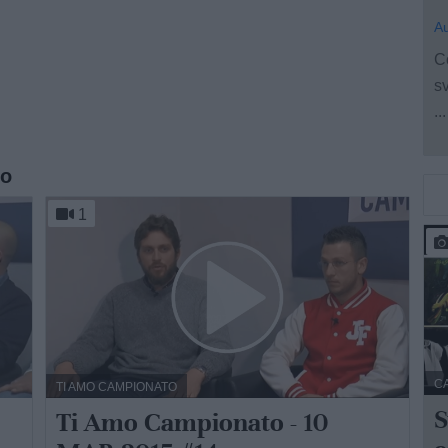
Au
C
s
...
to
1
C
TI AMO CAMPIONATO
S
Ti Amo Campionato - 10