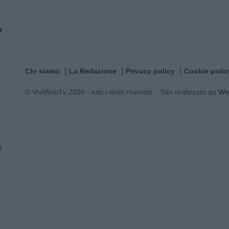
o
Chi siamo
La Redazione
Privacy policy
Cookie polic
© ViviWebTv 2026 - tutti i diritti riservati. - Sito realizzato da
We
3