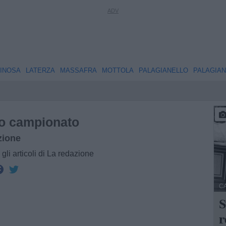
INOSA
LATERZA
MASSAFRA
MOTTOLA
PALAGIANELLO
PALAGIA
o campionato
zione
i gli articoli di La redazione
C
S
r