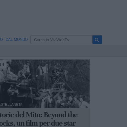
search
NO
DAL MONDO
4
ASTELLANETA
torie del Mito: Beyond the
ocks, un film per due star