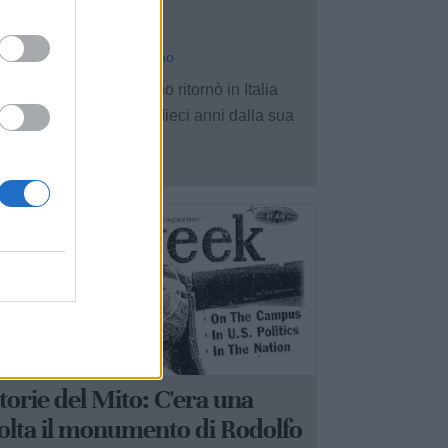
uoi film in Italia
relio Miccoli - mar 2 giugno
ando Rodolfo Valentino ritornò in Italia
923, unica volta dopo dieci anni dalla sua
rtenza), ...
4
1
ASTELLANETA
torie del Mito: C'era una
olta il monumento di Rodolfo