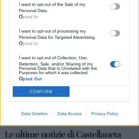
I want to opt-out of the Sale of my
Personal Data.
Opted In
I want to opt-out of processing my
Personal Data for Targeted Advertising.
Opted In
Cia Agricoltori Italiani | Puglia - Area Due
I want to opt-out of Collection, Use,
Mari
Retention, Sale, and/or Sharing of my
Personal Data that Is Unrelated with the
Purposes for which it was collected.
Scopri tutte le notizie, gli eventi e la Web TV di Cia Puglia - Area
Opted Out
Due Mari
CONFIRM
Data Deletion
Data Access
Privacy Policy
Le ultime notizie di Castellaneta