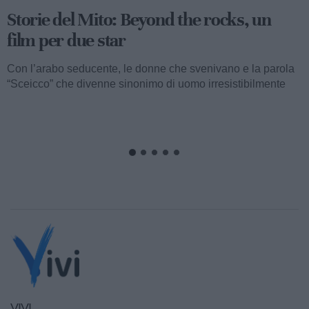
Storie del Mito: Uno sceicco esuberante
Valentino fu consacrato attore internazionale, come abbiamo
visto, con il film “I quattro cavalieri dell’Apocalisse”. Così
cominciava...
VIVI