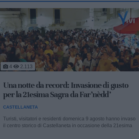
1
1.187
Il mattino dopo l'inferno: fiamme a
ridosso delle case, 7 ore di battaglia
contro il fuoco
CASTELLANETA
Proseguono anche stamane le operazioni di spegnimento e
di bonifica in seguito al vasto incendio che da metà del