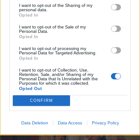
I want to opt-out of the Sharing of my
personal data.
Opted In
I want to opt-out of the Sale of my
Personal Data.
Opted In
I want to opt-out of processing my
Personal Data for Targeted Advertising.
Viandanthe della Cultura: la
Opted In
storia di Jemes e Pasqualina e
I want to opt-out of Collection, Use,
Retention, Sale, and/or Sharing of my
il bilancio della stagione
Personal Data that Is Unrelated with the
Purposes for which it was collected.
teatrale
Opted Out
La Redazione - gio 13 aprile 2023
CONFIRM
Data Deletion
Data Access
Privacy Policy
1