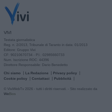
VIVI
Testata giornalistica
Reg. n. 2/2013, Tribunale di Taranto in data: 01/2013
Editore: Gruppo Vivi
CF: 90210670734 - P.I.: 02985660733
Num. Iscrizione ROC: 44396
Direttore Responsabile: Dario Benedetto
Chi siamo
La Redazione
Privacy policy
Cookie policy
Contattaci
Pubblicità
© ViviWebTv 2026 - tutti i diritti riservati. - Sito realizzato da
We
Bios