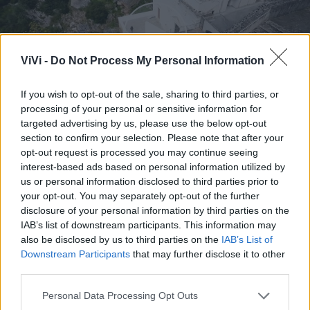
ViVi -
Do Not Process My Personal Information
If you wish to opt-out of the sale, sharing to third parties, or
processing of your personal or sensitive information for
targeted advertising by us, please use the below opt-out
Viandanthe della Cultura: la
section to confirm your selection. Please note that after your
"Grotta del Mago Greguro" e
opt-out request is processed you may continue seeing
l’anteprima del "Vicinanze
interest-based ads based on personal information utilized by
us or personal information disclosed to third parties prior to
Festival"
your opt-out. You may separately opt-out of the further
disclosure of your personal information by third parties on the
La Redazione - mer 3 maggio 2023
IAB’s list of downstream participants. This information may
also be disclosed by us to third parties on the
IAB’s List of
Downstream Participants
that may further disclose it to other
third parties.
1
Personal Data Processing Opt Outs