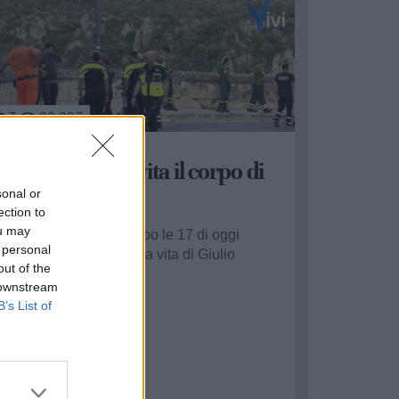
7
23.207
itrovato senza vita il corpo di
iulio Razzano
sonal or
ection to
ou may
 stato ritrovato poco dopo le 17 di oggi
 personal
omeriggio il corpo senza vita di Giulio
out of the
azzano, il 20enne di Castellaneta che si era
 downstream
llontanato...
B’s List of