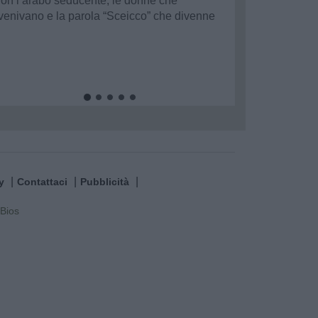
on l’arabo seducente, le donne che
venivano e la parola “Sceicco” che divenne
inonimo di uomo irresistibilmente attraente,
rmai...
y
Contattaci
Pubblicità
Bios