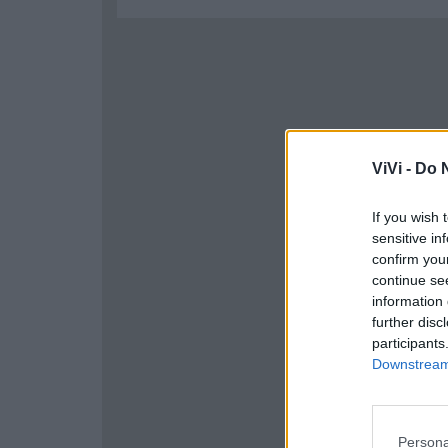
ViVi -
Do N
If you wish 
sensitive in
confirm you
continue se
information 
further disc
participants
Downstream 
Persona