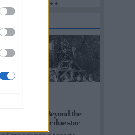
Rubriche
Aurelio Miccoli
Rubriche
torie del Mito: Beyond the
ocks, un film per due star