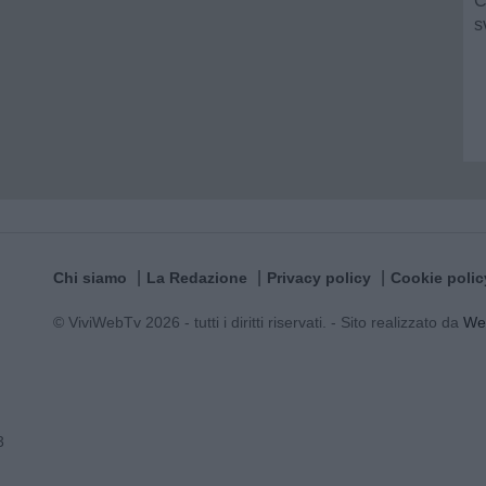
C
s
s
o
Chi siamo
La Redazione
Privacy policy
Cookie polic
© ViviWebTv 2026 - tutti i diritti riservati. - Sito realizzato da
We
3