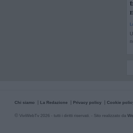
t
n
L
U
n
Chi siamo
La Redazione
Privacy policy
Cookie polic
© ViviWebTv 2026 - tutti i diritti riservati. - Sito realizzato da
W