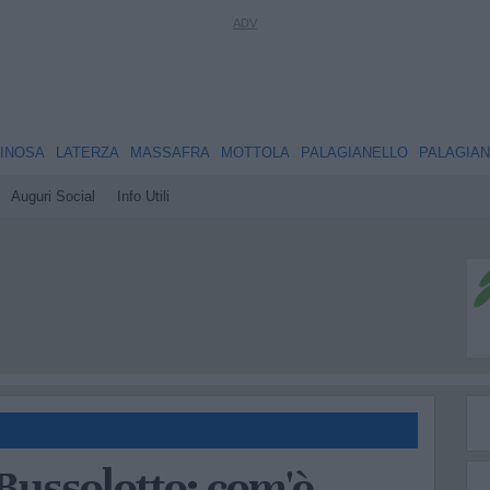
INOSA
LATERZA
MASSAFRA
MOTTOLA
PALAGIANELLO
PALAGIA
Auguri Social
Info Utili
 Bussolotto: com'è