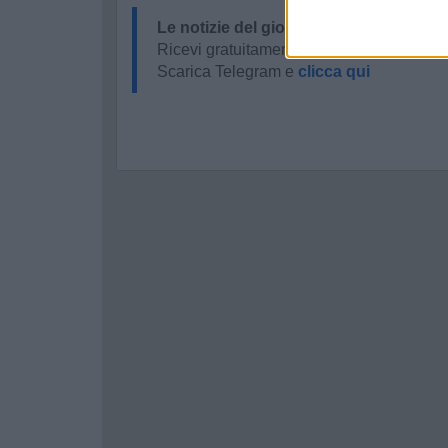
Le notizie del giorno sul tuo smartpho
Ricevi gratuitamente ogni giorno le notizi
Scarica Telegram e
clicca qui