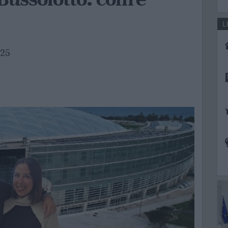
L
025