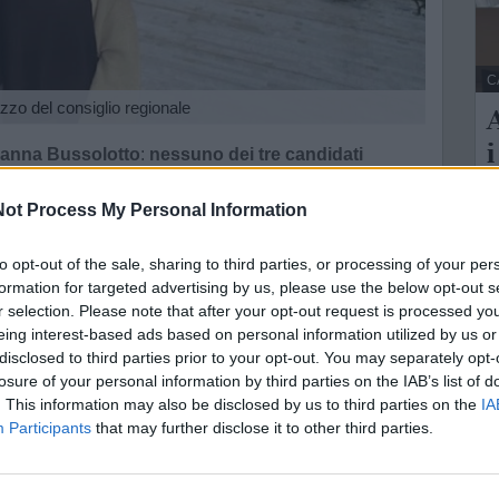
C
lazzo del consiglio regionale
A
i
osanna Bussolotto
:
nessuno dei tre candidati
le della Puglia ce l'ha fatta
. Ma nessuno di loro ha
L
ot Process My Personal Information
S
" per Decaro presidente ha battagliato con l'assessore
c
to opt-out of the sale, sharing to third parties, or processing of your per
a ardua già alla vigilia quella contro il forte
formation for targeted advertising by us, please use the below opt-out s
..
il presidente del consiglio comunale di Castellaneta ha
r selection. Please note that after your opt-out request is processed y
eing interest-based ads based on personal information utilized by us or
endo consensi trasversali.
disclosed to third parties prior to your opt-out. You may separately opt-
 è attestato sulle 1.717 preferenze
.
In totale, in tutta la
losure of your personal information by third parties on the IAB’s list of
. This information may also be disclosed by us to third parties on the
IA
uso a 2.926.
Lopane, invece, a Castellaneta ha
Participants
that may further disclose it to other third parties.
ltato il primo della lista, forte di un elettorato
aterza e 6.342 preferenze totali).