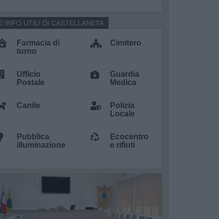
E INFO UTILI DI CASTELLANETA
Farmacia di
Cimitero
turno
Ufficio
Guardia
Postale
Medica
Canile
Polizia
Locale
Pubblica
Ecocentro
illuminazione
e rifiuti