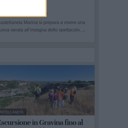
baraglio”
a Redazione - gio 30 luglio
astellaneta Marina si prepara a vivere una
uova serata all’insegna dello spettacolo, ...
ASTELLANETA
scursione in Gravina fino al