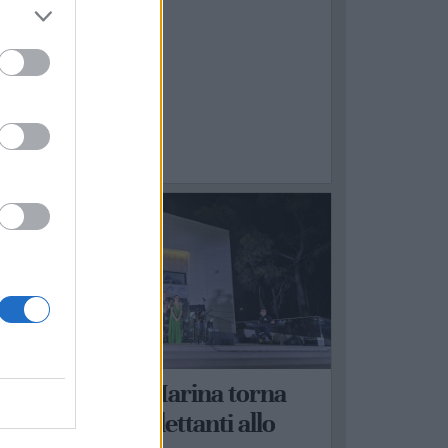
ASTELLANETA
 Castellaneta Marina torna
La Corrida – Dilettanti allo