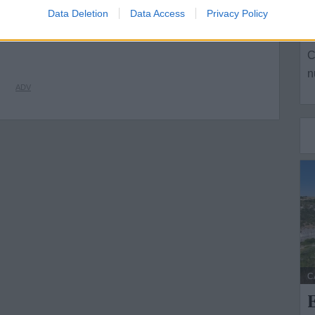
s
Data Deletion
Data Access
Privacy Policy
ne
L
e della tua città direttamente sul tuo smartphone.
C
n
C
E